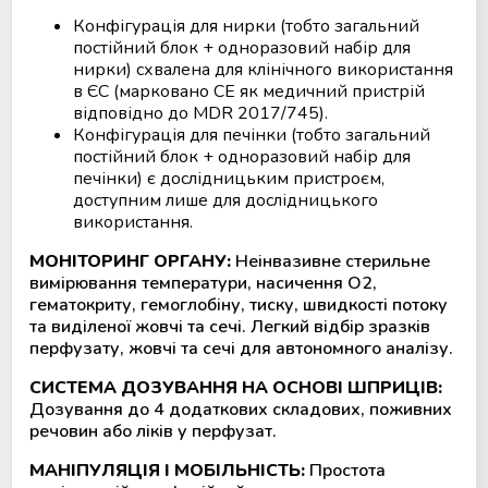
Конфігурація для нирки (тобто загальний
Мобільний пункт забору крові
постійний блок + одноразовий набір для
(Донорський автобус)
нирки) схвалена для клінічного використання
в ЄС (марковано CE як медичний пристрій
відповідно до MDR 2017/745).
Конфігурація для печінки (тобто загальний
постійний блок + одноразовий набір для
печінки) є дослідницьким пристроєм,
доступним лише для дослідницького
використання.
МОНІТОРИНГ ОРГАНУ:
Неінвазивне стерильне
вимірювання температури, насичення O2,
гематокриту, гемоглобіну, тиску, швидкості потоку
та виділеної жовчі та сечі. Легкий відбір зразків
перфузату, жовчі та сечі для автономного аналізу.
СИСТЕМА ДОЗУВАННЯ НА ОСНОВІ ШПРИЦІВ:
Дозування до 4 додаткових складових, поживних
речовин або ліків у перфузат.
МАНІПУЛЯЦІЯ І МОБІЛЬНІСТЬ:
Простота