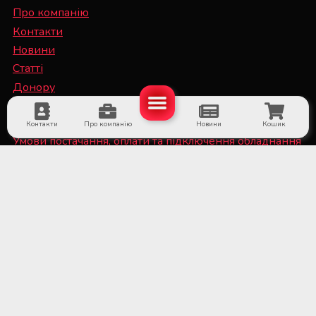
Про компанію
Контакти
Новини
Статті
Донору
Спеціалісту
Контакти
Про компанію
Новини
Кошик
Умови постачання, оплати та підключення обладнання
Політика конфіденційності та файли Cookie
■ Обладнання для суб'єктів системи крові та
лікарняних банків крові
■ Медичне холодильне обладнання та системи
дистанційного температурного моніторингу
■ Лабораторне обладнання та витратні матеріали
■ Обладнання для стерилізаційних відділень
медичних установ
■ Медичне обладнання та витратні матеріали для