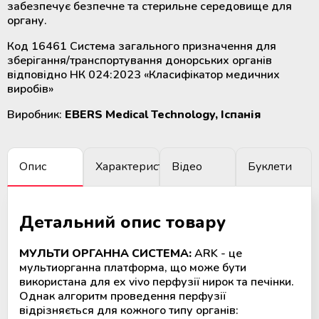
забезпечує безпечне та стерильне середовище для
крові
Додаткові матеріали для
органу.
холодильного обладнання
Код 16461 Система загального призначення для
Розморожувачі плазми крові та
зберігання/транспортування донорських органів
стовбурових клітин
відповідно НК 024:2023 «Класифікатор медичних
виробів»
ТермоСумки для транспортування
компонентів крові
Виробник:
EBERS
Medical Technology, Іспанія
Пристрої для стерильного
з'єднання полімерних магістралей
Опис
Характеристики
Відео
Буклети
Апарати для донорського та
терапевтичного плазмаферезу
Детальний опис товару
МУЛЬТИ ОРГАННА СИСТЕМА:
ARK - це
Апарати для автоматичного
мультиорганна платформа, що може бути
взяття крові
використана для ex vivo перфузії нирок та печінки.
Однак алгоритм проведення перфузії
Апарати для опромінення крові
відрізняється для кожного типу органів: