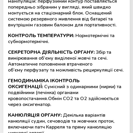
маніпуляцій: перфузійний контур поставляється
попередньо зібраним у вигляді, який швидко
монтується на стаціонарний блок. Оснащений
системою резервного живлення від батареї та
внутрішнім газовим балоном для портативності.
КОНТРОЛЬ ТЕМПЕРАТУРИ:
Нормотермічні та
субнормотермічні.
СЕКРЕТОРНА ДІЯЛЬНІСТЬ ОРГАНУ:
Збір та
вимірювання об’єму виділеної жовчі та сечі.
Автоматичне поповнення втраченого
об’єму перфузату та можливість рециркуляції сечі.
ГЕМОДИНАМІКА ІКОНТРОЛЬ
ОКСИГЕНАЦІЇ:
Сумісний з одинарними (нирки) та
подвійними (печінка) органами
кровопостачання.Обмін CO2 та O2 здійснюється
через оксигенатор.
КАНЮЛЯЦІЯ ОРГАНУ:
Декілька варіантів
канюляції судин, сечоводів та жовчних проток,
включаючи патч Карреля та пряму канюляцію
ниркової артерії.