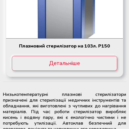
крові
крові
Додаткові матеріали для
Додаткові матеріали для
холодильного обладнання
холодильного обладнання
Розморожувачі плазми крові та
Розморожувачі плазми крові та
стовбурових клітин
стовбурових клітин
ТермоСумки для транспортування
ТермоСумки для транспортування
компонентів крові
компонентів крові
Плазмовий стерилізатор на 103л. P150
Пристрої для стерильного
Пристрої для стерильного
Детальніше
з'єднання полімерних магістралей
з'єднання полімерних магістралей
Апарати для донорського та
Апарати для донорського та
терапевтичного плазмаферезу
терапевтичного плазмаферезу
Низькотемпературні плазмові стерилізатори
призначені для стерилізації медичних інструментів та
Апарати для автоматичного
Апарати для автоматичного
обладнання, які виготовлені з чутливих до нагрівання
взяття крові
взяття крові
матеріалів. Під час роботи стерилізатор виробляє
кисень і водяну пару, які є екологічно чистими і не
потребують утилізації. Автоклав безпечний для
Апарати для опромінення крові
Апарати для опромінення крові