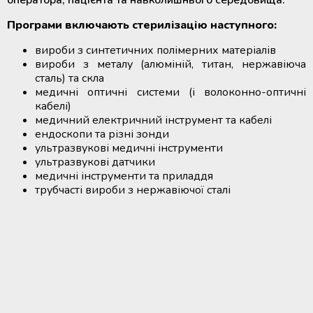
оператора, пацієнта та навколишнього середовища.
Мобільний пункт забору крові
Мобільний пункт забору крові
Програми включають стерилізацію наступного:
(Донорський автобус)
(Донорський автобус)
вироби з синтетичних полімерних матеріалів
вироби з металу (алюміній, титан, нержавіюча
сталь) та скла
медичні оптичні системи (і волоконно-оптичні
кабелі)
медичний електричний інструмент та кабелі
ендоскопи та різні зонди
ультразвукові медичні інструменти
ультразвукові датчики
медичні інструменти та приладдя
трубчасті вироби з нержавіючої сталі