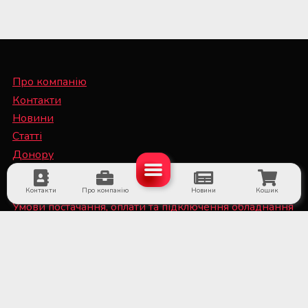
Про компанію
Контакти
Новини
Статті
Донору
Спеціалісту
Контакти
Про компанію
Новини
Кошик
Умови постачання, оплати та підключення обладнання
Політика конфіденційності та файли Cookie
■ Обладнання для суб'єктів системи крові та
лікарняних банків крові
■ Медичне холодильне обладнання та системи
дистанційного температурного моніторингу