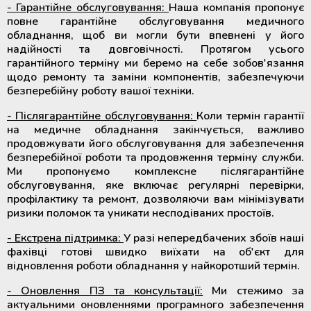
- Гарантійне обслуговування:
Наша компанія пропонує
повне гарантійне обслуговування медичного
Мобільний пункт забору крові
обладнання, щоб ви могли бути впевнені у його
(Донорський автобус)
надійності та довговічності. Протягом усього
гарантійного терміну ми беремо на себе зобов'язання
щодо ремонту та заміни компонентів, забезпечуючи
безперебійну роботу вашої техніки.
- Післягарантійне обслуговування:
Коли термін гарантії
на медичне обладнання закінчується, важливо
продовжувати його обслуговування для забезпечення
безперебійної роботи та продовження терміну служби.
Ми пропонуємо комплексне післягарантійне
обслуговування, яке включає регулярні перевірки,
профілактику та ремонт, дозволяючи вам мінімізувати
ризики поломок та уникати несподіваних простоїв.
- Екстрена підтримка:
У разі непередбачених збоїв наші
фахівці готові швидко виїхати на об'єкт для
відновлення роботи обладнання у найкоротший термін.
- Оновлення ПЗ та консультації:
Ми стежимо за
актуальними оновленнями програмного забезпечення