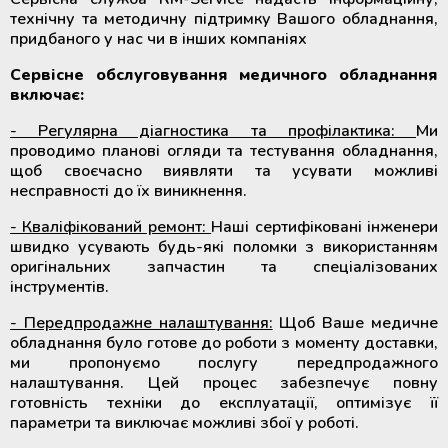
крові
технічну та методичну підтримку Вашого обладнання,
Додаткові матеріали для
придбаного у нас чи в інших компаніях
холодильного обладнання
Розморожувачі плазми крові та
Сервісне обслуговування медичного обладнання
стовбурових клітин
включає:
- Регулярна діагностика та профілактика:
Ми
ТермоСумки для транспортування
проводимо планові огляди та тестування обладнання,
компонентів крові
щоб своєчасно виявляти та усувати можливі
несправності до їх виникнення.
Пристрої для стерильного
- Кваліфікований ремонт:
Наші сертифіковані інженери
з'єднання полімерних магістралей
швидко усувають будь-які поломки з використанням
оригінальних запчастин та спеціалізованих
Апарати для донорського та
інструментів.
терапевтичного плазмаферезу
- Передпродажне налаштування:
Щоб Ваше медичне
обладнання було готове до роботи з моменту доставки,
Апарати для автоматичного
ми пропонуємо послугу передпродажного
взяття крові
налаштування. Цей процес забезпечує повну
готовність техніки до експлуатації, оптимізує її
параметри та виключає можливі збої у роботі.
Апарати для опромінення крові