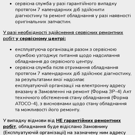
сервісна служба у разі гарантійного випадку
протягом 7 календарних діб здійснити
діагностику та ремонт обладнання у разі наявності
оригінальних запчастин.
У разі необхідності здійснення сервісних ремонтних
робіт
у сервісному центрі:
експлуатуюча організація разом з сервісною
службою узгоджує питання щодо надсилання
обладнання до сервісного центру.
сервісна служба після отримання обладнання
протягом 7 календарних діб здійснює діагностику,
за результатами якої надсилає
експлуатуючій організації на електронну адресу
вказану в Замовленні на ремонт (Форма ЗР-4) Акт
технічного обстеження стану обладнання (Форма
АТОСО-4), з висновками щодо стану обладнання
та можливості його ремонту.
У випадку відмови від
НЕ гарантійних ремонтних
робіт
, обладнання буде відіслано Замовнику
(Експлуатуючій організації) на зазначену ним адресу