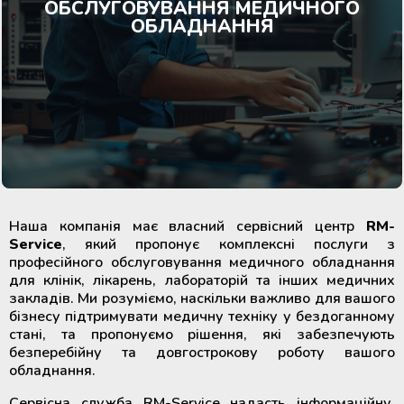
Медичне обладнання та витратні
ОБСЛУГОВУВАННЯ МЕДИЧНОГО
METHER (Китай)
Екстрактори для розділення крові
матеріали для трансплантації
ОБЛАДНАННЯ
Кліматичні камери лабораторні
Сушильні шафи
на компоненти
органів
Лабораторні кліматичні камери
Інкубатори СО2
Термозварювальні апарати
Витискачі (прокатувачі) трубок
контейнерів для крові
Медичні ТермоСумки та
ТермоКонтейнери
Аналізатори лабораторні та
Ультразвукові очисники
медичні
Стенд для контрольованого
процесу лейкофільтрації крові
Медичні акумулятори холоду і
Меблі з нержавіючої сталі
тепла
Центрифуги для банків крові
Системи очищення води
Наша компанія має власний сервісний центр
RM-
Реєстратори температури (логери)
Service
, який пропонує комплексні послуги з
для транспортування
професійного обслуговування медичного обладнання
Холодильники для зберігання
Парогенератори
термолабільних препаратів
для клінік, лікарень, лабораторій та інших медичних
крові та її компонентів
закладів. Ми розуміємо, наскільки важливо для вашого
бізнесу підтримувати медичну техніку у бездоганному
Індикатори та тести для
Система цілодобового
Шейкери та інкубатори для
стані, та пропонуємо рішення, які забезпечують
стерилізації і моніторингу
моніторингу температури
тромбоцитів
безперебійну та довгострокову роботу вашого
обладнання
(Дистанційний температурний
обладнання.
моніторинг)
Швидкозаморожувачі плазми
Рулони та пакети для стерилізації
Сервісна служба RM-Service надасть інформаційну,