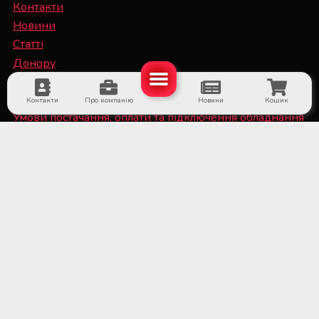
Контакти
Новини
Статті
Донору
Спеціалісту
Контакти
Про компанію
Новини
Кошик
Умови постачання, оплати та підключення обладнання
Політика конфіденційності та файли Cookie
■ Обладнання для суб'єктів системи крові та
лікарняних банків крові
■ Медичне холодильне обладнання та системи
дистанційного температурного моніторингу
■ Лабораторне обладнання та витратні матеріали
■ Обладнання для стерилізаційних відділень
медичних установ
■ Медичне обладнання та витратні матеріали для
трансплантації органів