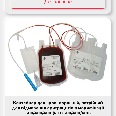
Детальніше
Мобільний пункт забору крові
Мобільний пункт забору крові
(Донорський автобус)
(Донорський автобус)
Контейнер для крові порожній, потрійний
для відмивання еритроцитів в модифікації
500/400/400 (RTTr500/400/400)