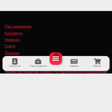
Про компанію
Контакти
Новини
Статті
Донору
Спеціалісту
Контакти
Про компанію
Новини
Кошик
Умови постачання, оплати та підключення обладнання
Політика конфіденційності та файли Cookie
■ Обладнання для суб'єктів системи крові та
лікарняних банків крові
■ Медичне холодильне обладнання та системи
дистанційного температурного моніторингу