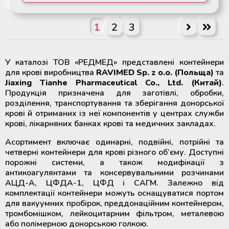
1
2
3
У каталозі ТОВ «РЕДМЕД» представлені контейнери
для крові виробництва
RAVIMED Sp. z o.o. (Польща)
та
Jiaxing Tianhe Pharmaceutical Co., Ltd. (Китай)
.
Продукція призначена для заготівлі, обробки,
розділення, транспортування та зберігання донорської
крові й отриманих із неї компонентів у центрах служби
крові, лікарняних банках крові та медичних закладах.
Асортимент включає одинарні, подвійні, потрійні та
четверні контейнери для крові різного об’єму. Доступні
порожні системи, а також модифікації з
антикоагулянтами та консервувальними розчинами
АЦД-А, ЦФДА-1, ЦФД і САГМ. Залежно від
комплектації контейнери можуть оснащуватися портом
для вакуумних пробірок, преддонаційним контейнером,
тромбомішком, лейкоцитарним фільтром, металевою
або полімерною донорською голкою.