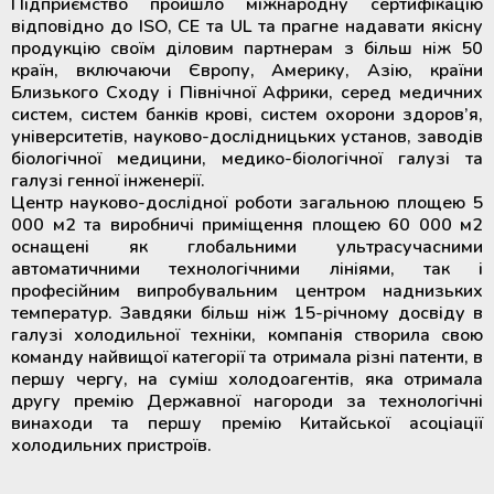
Підприємство пройшло міжнародну сертифікацію
відповідно до ISO, CE та UL та прагне надавати якісну
продукцію своїм діловим партнерам з більш ніж 50
країн, включаючи Європу, Америку, Азію, країни
Близького Сходу і Північної Африки, серед медичних
систем, систем банків крові, систем охорони здоров’я,
університетів, науково-дослідницьких установ, заводів
біологічної медицини, медико-біологічної галузі та
галузі генної інженерії.
Центр науково-дослідної роботи загальною площею 5
000 м2 та виробничі приміщення площею 60 000 м2
оснащені як глобальними ультрасучасними
автоматичними технологічними лініями, так і
професійним випробувальним центром наднизьких
температур. Завдяки більш ніж 15-річному досвіду в
галузі холодильної техніки, компанія створила свою
команду найвищої категорії та отримала різні патенти, в
першу чергу, на суміш холодоагентів, яка отримала
другу премію Державної нагороди за технологічні
винаходи та першу премію Китайської асоціації
холодильних пристроїв.