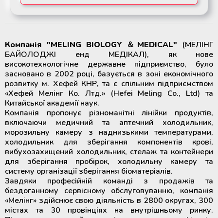
Компанія "MELING BIOLOGY ＆MEDICAL"
(МЕЛІНГ
БАЙОЛОДЖІ енд МЕДІКАЛ), як нове
високотехнологічне державне підприємство, було
засновано в 2002 році, базується в зоні економічного
розвитку м. Хефей КНР, та є спільним підприємством
«Хефей Мелінг Ко. Лтд.» (Hefei Meling Co., Ltd) та
Китайської академії наук.
Компанія пропонує різноманітні лінійки продуктів,
включаючи медичний та аптечний холодильник,
морозильну камеру з наднизькими температурами,
холодильник для зберігання компонентів крові,
вибухозахищений холодильник, стелаж та контейнери
для зберігання пробірок, холодильну камеру та
систему організації зберігання біоматеріалів.
Завдяки професійній команді з продажів та
бездоганному сервісному обслуговуванню, компанія
«Мелінг» здійснює свою діяльність в 2800 округах, 300
містах та 30 провінціях на внутрішньому ринку.