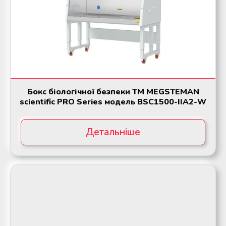
Мобільний пункт забору крові
Мобільний пункт забору крові
(Донорський автобус)
(Донорський автобус)
Бокс біологічної безпеки ТМ MEGSTEMAN
scientific PRO Series модель BSC1500-ІІА2-W
Детальніше