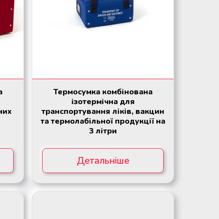
а
Термосумка комбінована
ізотермічна для
них
транспортування ліків, вакцин
та термолабільної продукції на
3 літри
Детальніше