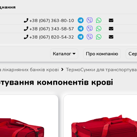
днання
+38 (067) 363-80-10
+38 (067) 343-58-57
+38 (067) 820-54-32
Каталог
Про компанію
Сер
а лікарняних банків крові
ТермоСумки для транспортува
тування компонентів крові