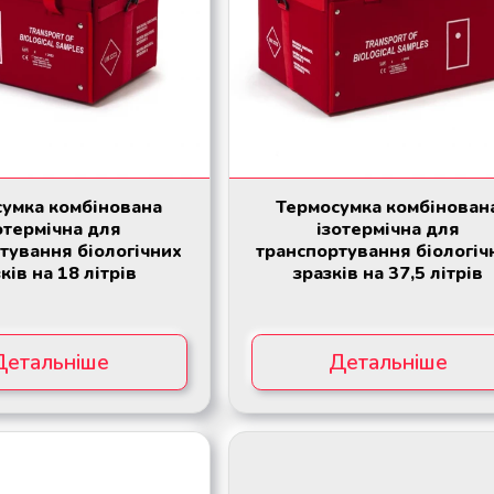
умка комбінована
Термосумка комбінован
отермічна для
ізотермічна для
тування біологічних
транспортування біологіч
ків на 18 літрів
зразків на 37,5 літрів
Детальніше
Детальніше