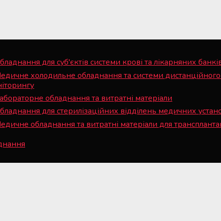
бладнання для суб'єктів системи крові та лікарняних банкі
едичне холодильне обладнання та системи дистанційного
ніторингу
абораторне обладнання та витратні матеріали
бладнання для стерилізаційних відділень медичних устан
едичне обладнання та витратні матеріали для трансплантац
аднання
© 2008— 2026 Всі права захищені