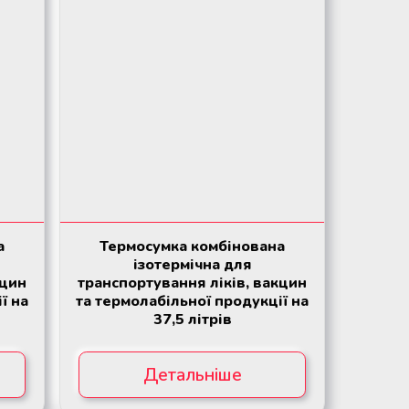
а
Термосумка комбінована
ізотермічна для
кцин
транспортування ліків, вакцин
ї на
та термолабільної продукції на
37,5 літрів
Детальніше