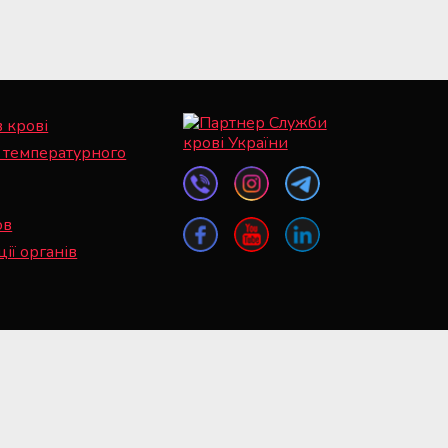
в крові
 температурного
ов
ії органів