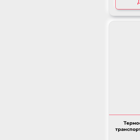
Термос
транспор