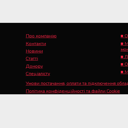
Про компанію
■ О
Контакти
■ М
мо
Новини
■ Л
Статті
■ О
Донору
■ М
Спеціалісту
Умови постачання, оплати та підключення обл
Політика конфіденційності та файли Cookie