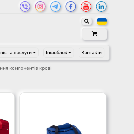
віс та послуги
Інфоблок
Контакти
ння компонентів крові