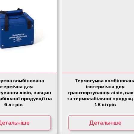
умка комбінована
Термосумка комбінован
отермічна для
ізотермічна для
ування ліків, вакцин
транспортування ліків, ва
абільної продукції на
та термолабільної продукці
6 літрів
18 літрів
Детальніше
Детальніше