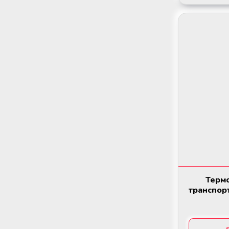
Мобільний пункт забору крові
(Донорський автобус)
Термо
транспор