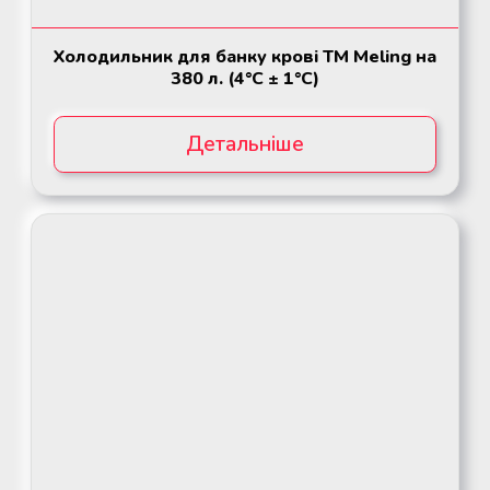
Мобільний пункт забору крові
Мобільний пункт забору крові
Холодильник для банку кpoвi ТМ Meling на
(Донорський автобус)
(Донорський автобус)
380 л. (4°C ± 1°C)
Детальніше