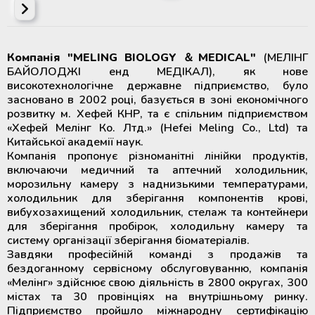
Компанія "MELING BIOLOGY ＆MEDICAL"
(МЕЛІНГ
БАЙОЛОДЖІ енд МЕДІКАЛ), як нове
високотехнологічне державне підприємство, було
засновано в 2002 році, базується в зоні економічного
розвитку м. Хефей КНР, та є спільним підприємством
«Хефей Мелінг Ко. Лтд.» (Hefei Meling Co., Ltd) та
Китайської академії наук.
Компанія пропонує різноманітні лінійки продуктів,
включаючи медичний та аптечний холодильник,
морозильну камеру з наднизькими температурами,
холодильник для зберігання компонентів крові,
вибухозахищений холодильник, стелаж та контейнери
для зберігання пробірок, холодильну камеру та
систему організації зберігання біоматеріалів.
Завдяки професійній команді з продажів та
бездоганному сервісному обслуговуванню, компанія
«Мелінг» здійснює свою діяльність в 2800 округах, 300
містах та 30 провінціях на внутрішньому ринку.
Підприємство пройшло міжнародну сертифікацію