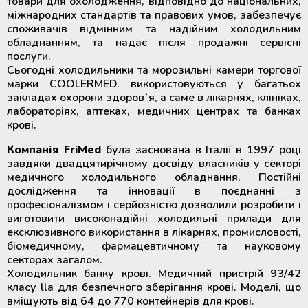
товари для охолодження, відповідно до національних,
міжнародних стандартів та правових умов, забезпечує
споживачів відмінним та надійним холодильним
обладнанням, та надає після продажні сервісні
послуги.
Сьогодні холодильники та морозильні камери торгової
марки COOLERMED. використовуються у багатьох
закладах охорони здоров`я, а саме в лікарнях, клініках,
лабораторіях, аптеках, медичних центрах та банках
крові.
Компанія FriMed
була заснована в Італії
в 1997 році
завдяки двадцятирічному досвіду власників у секторі
медичного холодильного обладнання. Постійні
дослідження та інновації в поєднанні з
професіоналізмом і серйозністю дозволили розробити і
виготовити високонадійні холодильні прилади для
ексклюзивного використання в лікарнях, промисловості,
біомедичному, фармацевтичному та науковому
секторах загалом.
Холодильник банку крові. Медичний пристрій 93/42
класу lla для безпечного зберігання крові. Моделі, що
вміщують від 64 до 770 контейнерів для крові.