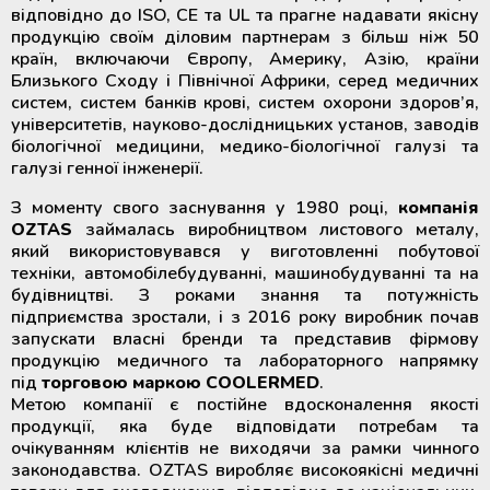
відповідно до ISO, CE та UL та прагне надавати якісну
продукцію своїм діловим партнерам з більш ніж 50
країн, включаючи Європу, Америку, Азію, країни
Близького Сходу і Північної Африки, серед медичних
систем, систем банків крові, систем охорони здоров’я,
університетів, науково-дослідницьких установ, заводів
біологічної медицини, медико-біологічної галузі та
галузі генної інженерії.
З моменту свого заснування у 1980 році,
компанія
OZTAS
займалась виробництвом листового металу,
який використовувався у виготовленні побутової
техніки, автомобілебудуванні, машинобудуванні та на
будівництві. З роками знання та потужність
підприємства зростали, і з 2016 року виробник почав
запускати власні бренди та представив фірмову
продукцію медичного та лабораторного напрямку
під
торговою маркою COOLERMED
.
Метою компанії є постійне вдосконалення якості
продукції, яка буде відповідати потребам та
очікуванням клієнтів не виходячи за рамки чинного
законодавства. OZTAS виробляє високоякісні медичні