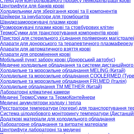
Стенд для контрольованого процесу лейкофільтрації крові
Центрифуги для банків крові
Холодильники для зберігання крові та її компонентів
Шейкери та інкубатори для тромбоцитів
Швидкозаморожувачі плазми крові
Розморожувачі плазми крові та стовбурових клітин
ТермоСумки для транспортування компонентів крові
Пристрої для стерильного з'єднання полімерних магістрале
Апарати для донорського та терапевтичного плазмаферезу
Апарати для автоматичного взяття крові
Апарати для опромінення крові
Мобільний пункт забору крові (Донорський автобус)
Медичне холодильне обладнання та системи дистанційного
Холодильне та морозильне обладнання MELING (Китай)
Холодильне та морозильне обладнання COOLERMED (Туре
Холодильне та морозильне обладнання FRI.MED (Італія)
Холодильне обладнання TM METHER (Китай)
Лабораторні кліматичні камери
Медичні ТермоСумки та ТермоКонтейнери
Медичні акумулятори холоду і тепла
Реєстратори температури (логери) для транспортування те
Система цілодобового моніторингу температури (Дистанцій
Додаткові матеріали для холодильного обладнання
Лабораторне обладнання та витратні матеріали
Центрифуги лабораторні та медичні