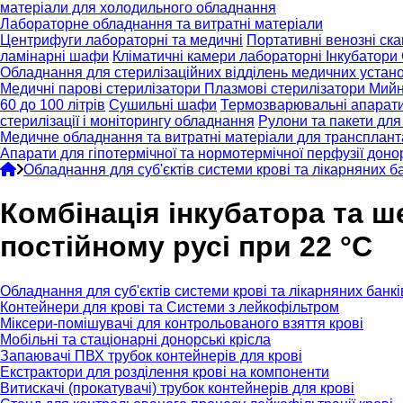
матеріали для холодильного обладнання
Лабораторне обладнання та витратні матеріали
Центрифуги лабораторні та медичні
Портативні венозні ска
ламінарні шафи
Кліматичні камери лабораторні
Інкубатори
Обладнання для стерилізаційних відділень медичних устан
Медичні парові стерилізатори
Плазмові стерилізатори
Мийн
60 до 100 літрів
Сушильні шафи
Термозварювальні апарат
стерилізації і моніторингу обладнання
Рулони та пакети для 
Медичне обладнання та витратні матеріали для транспланта
Апарати для гіпотермічної та нормотермічної перфузії доно
Обладнання для суб'єктів системи крові та лікарняних ба
Комбінація інкубатора та 
постійному русі при 22 °C
Обладнання для суб'єктів системи крові та лікарняних банкі
Контейнери для крові та Системи з лейкофільтром
Міксери-помішувачі для контрольованого взяття крові
Мобільні та стаціонарні донорські крісла
Запаювачі ПВХ трубок контейнерів для крові
Екстрактори для розділення крові на компоненти
Витискачі (прокатувачі) трубок контейнерів для крові