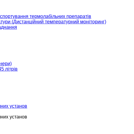
нспортування термолабільних препаратів
тури (Дистанційний температурний моніторинг)
аднання
нери)
5 літрів
чних установ
чних установ