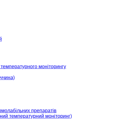
й
 температурного моніторингу
ччина)
рмолабільних препаратів
ний температурний моніторинг)