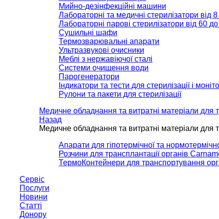
Мийно-дезінфекційні машини
Лабораторні та медичні стерилізатори від 8 
Лабораторні парові стерилізатори від 60 до 
Сушильні шафи
Термозварювальні апарати
Ультразвукові очисники
Меблі з нержавіючої сталі
Системи очищення води
Парогенератори
Індикатори та тести для стерилізації і моні
Рулони та пакети для стерилізації
Медичне обладнання та витратні матеріали для т
Назад
Медичне обладнання та витратні матеріали для т
Апарати для гіпотермічної та нормотермічно
Розчини для трансплантації органів Carnam
ТермоКонтейнери для транспортування орг
Сервіс
Послуги
Новини
Статті
Донору