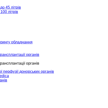
до 45 літрів
100 літрів
торингу обладнання
рансплантації органів
рансплантації органів
ї перфузії донорських органів
edica
анів