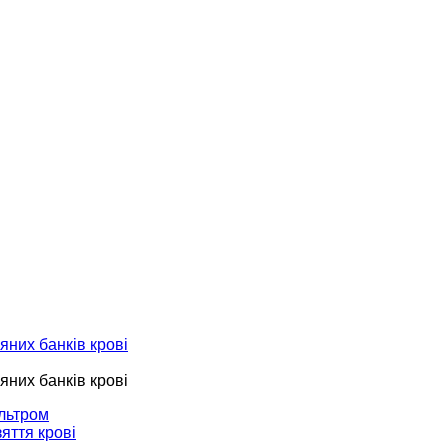
яних банків крові
яних банків крові
ільтром
яття крові