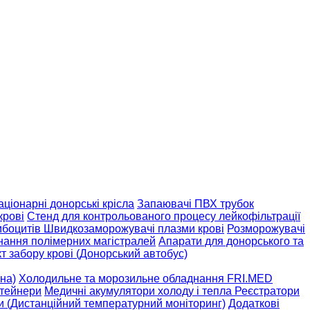
аціонарні донорські крісла
Запаювачі ПВХ трубок
крові
Стенд для контрольованого процесу лейкофільтрації
мбоцитів
Швидкозаморожувачі плазми крові
Розморожувачі
днання полімерних магістралей
Апарати для донорського та
т забору крові (Донорський автобус)
на)
Холодильне та морозильне обладнання FRI.MED
тейнери
Медичні акумулятори холоду і тепла
Реєстратори
и (Дистанційний температурний моніторинг)
Додаткові