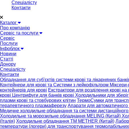
Спеціалісту
Контакти
Каталог
Про компанію
Сервіс та послуги
Сервіс
Послуги
Інфоблок
Новини
Статті
Донору
Спеціалісту
Контакти
Обладнання для суб'єктів системи крові та лікарняних банкі
Контейнери для крові та Системи з лейкофільтром
Міксери-
контейнерів для крові
Екстрактори для розділення крові на
крові
Центрифуги для банків крові
Холодильники для зберіга
плазми крові та стовбурових клітин
ТермоСумки для трансп
терапевтичного плазмаферезу
Апарати для автоматичного 
Медичне холодильне обладнання та системи дистанційного
Холодильне та морозильне обладнання MELING (Китай)
Хо
(Італія)
Холодильне обладнання TM METHER (Китай)
Лабор
температури (логери) для транспортування термолабільних