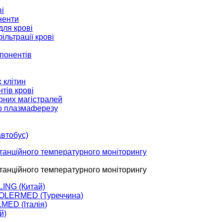
і
ненти
для крові
льтрації крові
мпонентів
 клітин
тів крові
рних магістралей
го плазмаферезу
автобус)
танційного температурного моніторингу
танційного температурного моніторингу
ING (Китай)
OOLERMED (Туреччина)
MED (Італія)
й)