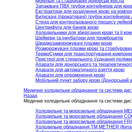
Мобільні та стаціонарні донорські крісла
Запаювачі ПВХ трубок контейнерів для кров
Екстрактори для розділення крові на компо
Витискачі (прокатувачі) трубок контейнерів 
Стенд для контрольованого процесу лейкофі
Центрифуги для банків крові
Холодильники для зберігання крові та її ко
Шейкери та інкубатори для тромбоцитів
Швидкозаморожувачі плазми крові
Розморожувачі плазми крові та стовбурових
ТермоСумки для транспортування компонен
Пристрої для стерильного з'єднання поліме
Апарати для донорського та терапевтично
Апарати для автоматичного взяття крові
Апарати для опромінення крові
Мобільний пункт забору крові (Донорський 
Медичне холодильне обладнання та системи дис
Назад
Медичне холодильне обладнання та системи дис
Холодильне та морозильне обладнання MEL
Холодильне та морозильне обладнання C
Холодильне та морозильне обладнання FRI.
Холодильне обладнання TM METHER (Кита