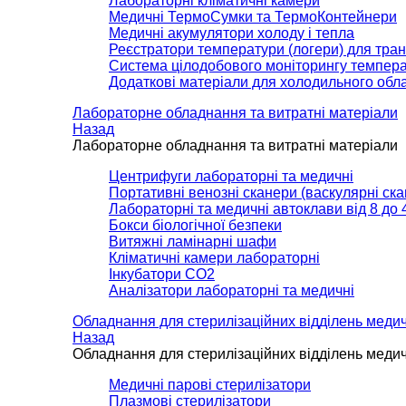
Лабораторні кліматичні камери
Медичні ТермоСумки та ТермоКонтейнери
Медичні акумулятори холоду і тепла
Реєстратори температури (логери) для тра
Система цілодобового моніторингу темпера
Додаткові матеріали для холодильного обл
Лабораторне обладнання та витратні матеріали
Назад
Лабораторне обладнання та витратні матеріали
Центрифуги лабораторні та медичні
Портативні венозні сканери (васкулярні ска
Лабораторні та медичні автоклави від 8 до 4
Бокси біологічної безпеки
Витяжні ламінарні шафи
Кліматичні камери лабораторні
Інкубатори СО2
Аналізатори лабораторні та медичні
Обладнання для стерилізаційних відділень меди
Назад
Обладнання для стерилізаційних відділень меди
Медичні парові стерилізатори
Плазмові стерилізатори