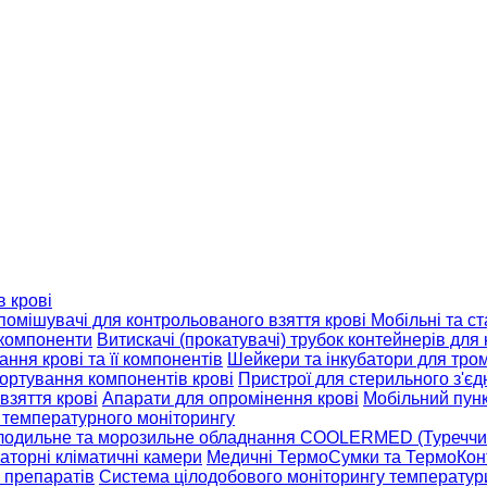
в крові
помішувачі для контрольованого взяття крові
Мобільні та ст
 компоненти
Витискачі (прокатувачі) трубок контейнерів для 
ння крові та її компонентів
Шейкери та інкубатори для тро
ортування компонентів крові
Пристрої для стерильного з'є
взяття крові
Апарати для опромінення крові
Мобільний пунк
 температурного моніторингу
лодильне та морозильне обладнання COOLERMED (Туреччи
аторні кліматичні камери
Медичні ТермоСумки та ТермоКон
 препаратів
Система цілодобового моніторингу температур