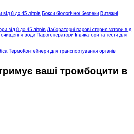
від 8 до 45 літрів
Бокси біологічної безпеки
Витяжні
ри від 8 до 45 літрів
Лабораторні парові стерилізатори від
 очищення води
Парогенератори
Індикатори та тести для
dica
ТермоКонтейнери для транспортування органів
дтримує ваші тромбоцити в