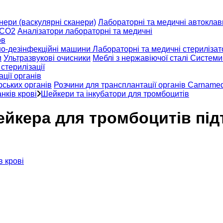
нери (васкулярні сканери)
Лабораторні та медичні автоклави 
 СО2
Аналізатори лабораторні та медичні
ов
о-дезінфекційні машини
Лабораторні та медичні стерилізато
и
Ультразвукові очисники
Меблі з нержавіючої сталі
Системи
стерилізації
ції органів
рських органів
Розчини для трансплантації органів Carname
нків крові
Шейкери та інкубатори для тромбоцитів
шейкера для тромбоцитів пі
в крові