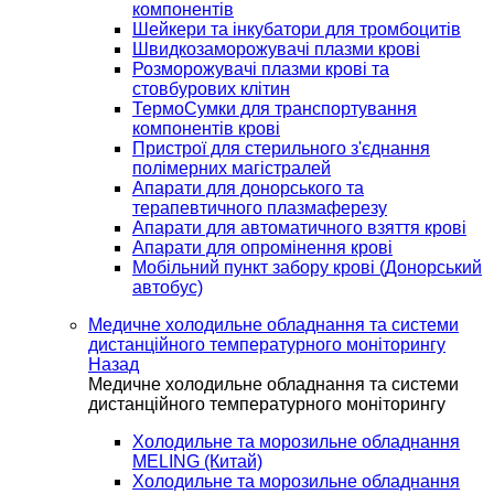
компонентів
Шейкери та інкубатори для тромбоцитів
Швидкозаморожувачі плазми крові
Розморожувачі плазми крові та
стовбурових клітин
ТермоСумки для транспортування
компонентів крові
Пристрої для стерильного з'єднання
полімерних магістралей
Апарати для донорського та
терапевтичного плазмаферезу
Апарати для автоматичного взяття крові
Апарати для опромінення крові
Мобільний пункт забору крові (Донорський
автобус)
Медичне холодильне обладнання та системи
дистанційного температурного моніторингу
Назад
Медичне холодильне обладнання та системи
дистанційного температурного моніторингу
Холодильне та морозильне обладнання
MELING (Китай)
Холодильне та морозильне обладнання