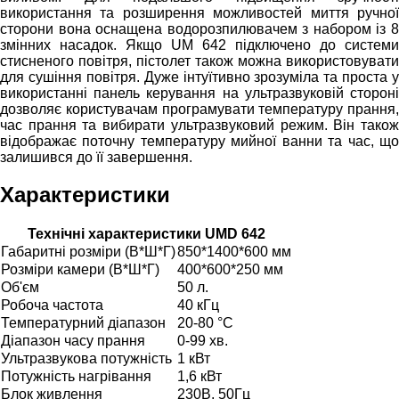
використання та розширення можливостей миття ручної
сторони вона оснащена водорозпилювачем з набором із 8
змінних насадок. Якщо UM 642 підключено до системи
стисненого повітря, пістолет також можна використовувати
для сушіння повітря. Дуже інтуїтивно зрозуміла та проста у
використанні панель керування на ультразвуковій стороні
дозволяє користувачам програмувати температуру прання,
час прання та вибирати ультразвуковий режим. Він також
відображає поточну температуру мийної ванни та час, що
залишився до її завершення.
Характеристики
Технічні характеристики UMD 642
Габаритні розміри (В*Ш*Г)
850*1400*600 мм
Розміри камери (В*Ш*Г)
400*600*250 мм
Об'єм
50 л.
Робоча частота
40 кГц
Температурний діапазон
20-80 °С
Діапазон часу прання
0-99 хв.
Ультразвукова потужність
1 кВт
Потужність нагрівання
1,6 кВт
Блок живлення
230В, 50Гц