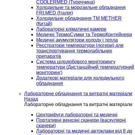
COOLERMED (Туреччина)
Холодильне та морозильне обладнання
FRI.MED (Італія)
Холодильне обладнання TM METHER
(Китай)
Лабораторні кліматичні камери
Медичні ТермоСумки та ТермоКонтейнери
Медичні акумулятори холоду і тепла
Реєстратори температури (логери) для
транспортування термолабільних
препаратів
Система цілодобового моніторингу
температури (Дистанційний температурний
моніторинг)
Додаткові матеріали для холодильного
обладнання
Лабораторне обладнання та витратні матеріали
Назад
Лабораторне обладнання та витратні матеріали
Центрифуги лабораторні та медичні
Портативні венозні сканери (васкулярні
сканери)
Лабораторні та медичні автоклави від 8 до