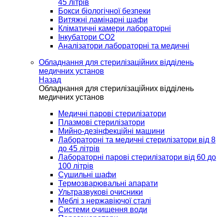
45 літрів
Бокси біологічної безпеки
Витяжні ламінарні шафи
Кліматичні камери лабораторні
Інкубатори СО2
Аналізатори лабораторні та медичні
Обладнання для стерилізаційних відділень
медичних установ
Назад
Обладнання для стерилізаційних відділень
медичних установ
Медичні парові стерилізатори
Плазмові стерилізатори
Мийно-дезінфекційні машини
Лабораторні та медичні стерилізатори від 8
до 45 літрів
Лабораторні парові стерилізатори від 60 до
100 літрів
Сушильні шафи
Термозварювальні апарати
Ультразвукові очисники
Меблі з нержавіючої сталі
Системи очищення води