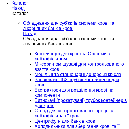
Каталог
Назад
Каталог
Обладнання для суб'єктів системи крові та
лікарняних банків крові
Назад
Обладнання для суб'єктів системи крові та
лікарняних банків крові
Контейнери для крові та Системи з
лейкофільтром
Міксери-помішувачі для контрольованого
взяття крові
Мобільні та стаціонарні донорські крісла
Запаювачі ПВХ трубок контейнерів для
крові
Екстрактори для розділення крові на
компоненти
Витискачі (прокатувачі) трубок контейнерів
для крові
Стенд для контрольованого процесу
лейкофільтрації крові
Центрифуги для банків крові
Холодильники для зберігання крові та її