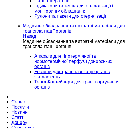
Парогенератори
Індикатори та тести для стерилізації і
моніторингу обладнання
Рулони та пакети для стерилізації
Медичне обладнання та витратні матеріали для
трансплантації органів
Назад
Медичне обладнання та витратні матеріали для
трансплантації органів
Апарати для гіпотермічної та
нормотермічної перфузії донорських
органів
Розчини для трансплантації органів
Carnamedica
ТермоКонтейнери для транспортування
органів
Сервіс
Послуги
Новини
Статті
Донору
Спеціалісту