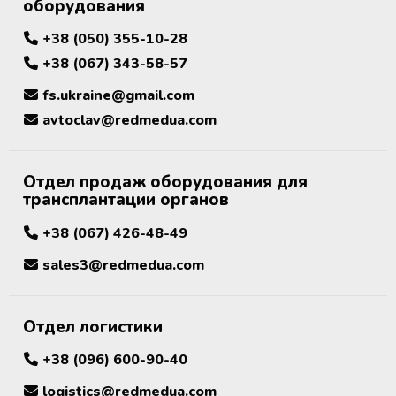
Аппараты для облучения крови
оборудования
+38 (050) 355-10-28
Мобильный пункт забора крови
+38 (067) 343-58-57
(Донорский автобус)
fs.ukraine@gmail.com
avtoclav@redmedua.com
Отдел продаж оборудования для
трансплантации органов
+38 (067) 426-48-49
sales3@redmedua.com
Отдел логистики
+38 (096) 600-90-40
logistics@redmedua.com