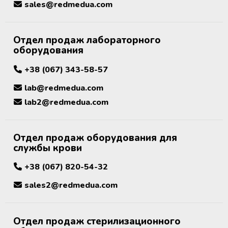
sales@redmedua.com
крови
Дополнительные материалы к
Рулоны и пакеты для
холодильному оборудованию
стерилизации
Размораживатели плазмы крови и
Отдел продаж лабораторного
стволовых клеток
оборудования
+38 (067) 343-58-57
ТермоСумки для транспортировки
компонентов крови
lab@redmedua.com
lab2@redmedua.com
Устройства для стерильного
соединения полимерных
магистралей
Отдел продаж оборудования для
службы крови
Аппараты для донорского и
терапевтического плазмафереза
+38 (067) 820-54-32
sales2@redmedua.com
Аппараты для автоматического
взятия крови
Отдел продаж стерилизационного