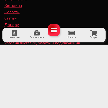
Контакты
Новости
Статьи
Донору
Специалисту
Контакты
О компании
Новости
Запрос
Условия поставки, оплаты и подключения
оборудования
Политика конфиденциальности и файлы Cookie
■ Оборудование для субъектов системы крови и
больничных банков крови
■ Медицинское холодильное оборудование и
системы мониторинга температуры
■ Лабораторное оборудование и расходные
материалы
■ Оборудование для стерилизационных отделений
медицинских учреждений