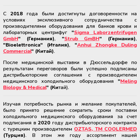
крови
Дополнительные материалы к
Рулоны и пакеты для
холодильному оборудованию
С
2018
года были достигнуты договоренности на
стерилизации
условиях эксклюзивного сотрудничества с
Размораживатели плазмы крови и
производителями оборудования для банков крови и
стволовых клеток
лабораторных центрифуг
"
Sigma Laborzentrifugen
GmbH
" (Германия)
,
"
Strub GmBH
" (Германия)
,
ТермоСумки для транспортировки
"Bioelettronica" (Италия)
,
"
Anhui Zhongke Duling
компонентов крови
Commercial
" (Китай)
.
После медицинской выставки в Дюссельдорфе по
Устройства для стерильного
результатам переговоров были успешно подписаны
соединения полимерных
дистрибьюторские соглашения с производителем
магистралей
медицинского холодильного оборудования
"
Meling
Biology & Medical
" (Ки
тай).
Аппараты для донорского и
терапевтического плазмафереза
Изучая потребность рынка и желание покупателей,
было принято решение сократить сроки поставки
холодильного медицинского оборудования за счет
Аппараты для автоматического
подписания в
2020
году дистрибьюторского контракта
взятия крови
с турецким производителем
OZTAS, ТМ COOLERMED
(Турция)
. В этом же году ассортимент нашей