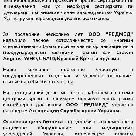
Вся наша продукція проходить процес сертифікації та
ліцензування, має усі необхідні сертифікати та
декларації, які вимагає чинне законодавство України.
Усі інструкції перекладені українською мовою.
За последние несколько лет
ООО "РЕДМЕД"
наладило тесное сотрудничество со многими
отечественными благотворительными организациями и
международными фондами, такими как
Crawm
Angens, WHO, USAID, Красный Крест
и другими.
Наша компания постоянно участвует в
государственных тендерах и успешно выполняет
взятые на себя обязательства.
На сегодняшний день мы тесно работаем со всеми
центрами крови и занимаем большую часть рынка
контейнеров для крови.
ООО "РЕДМЕД"
является
партнером
Ассоциации Службы крови Украины.
Основная цель бизнеса
– предложить современное и
надежное оборудование для медицинских
учреждений Украины, отвечающее строгим