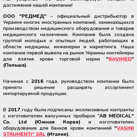
Вытяжные ламинарные шкафы
Лабораторные паровые
достижения нашей компании!
Экстракторы для разделения
стерилизаторы от 60 до 100 литров
крови на компоненты
Лабораторные климатические
Медицинское оборудование и
ООО "РЕДМЕД"
– официальный дистрибьютор в
Климатические камеры
камеры
расходные материалы для
Украине многих иностранных компаний, занимающихся
лабораторные
Сушильные шкафы
трансплантации органов
производством медицинского оборудования и товаров
Выжиматели (прокатыватели)
медицинского назначения. Компания была создана
трубок контейнеров для крови
Медицинские ТермоСумки и
Инкубаторы СО2
Термосварочные аппараты
группой молодых и опытных людей, работающих в
ТермоКонтейнеры
области медицины, инженерии и маркетинга. Наша
Стенд для контроля за процессом
компания первой вывела на рынок Украины контейнеры
Анализаторы лабораторные и
Ультразвуковые очистители
лейкофильтрации крови
Медицинские аккумуляторы
для взятия крови торговой марки
"
RAVIMED
"
медицинские
холода и тепла
(Польша)
.
Мебель с нержавеющей сталі
Центрифуги для банков крови
Регистраторы температуры
Начиная с
2016
года, руководством компании было
(логгеры) для транспортировки
принято решение расширять ассортимент
Системы очистки воды
Холодильники для хранения
термолабильных препаратов
импортируемой продукции.
крови и ее компонентов
Парогенераторы
Система круглосуточного
В
2017
году были подписаны эксклюзивные контракты
Шейкеры и инкубаторы для
мониторинга температуры
с изготовителем вакуумных пробирок "
AB MEDICAL"
тромбоцитов
Индикаторы и тесты для
(Дистанционный температурный
Co. Ltd (Южная Корея)
и изготовителем
стерилизации и мониторинга
мониторинг)
оборудования для банков крови компанией
"
VASINI
оборудования
STRUMENTI" SRL
(Италия)
.
Быстрозамораживатели плазмы