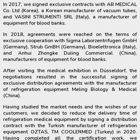
In 2017, we signed exclusive contracts with AB MEDICAL
Co. Ltd (Korea), a Korean manufacturer of vacuum tubes,
and VASINI STRUMENTI SRL (Italy), a manufacturer of
equipment for blood banks.
In 2018, agreements were reached on the terms of
exclusive cooperation with Sigma Laborzentrifugen GmbH
(Germany), Strub GmBH (Germany), Bioelettronica (Italy),
and Anhui Zhongke Duling Commercial (China),
manufacturers of equipment for blood banks.
After visiting the medical exhibition in Düsseldorf, the
negotiations resulted in the successful signing of
exclusive distribution agreements with the manufacturer
of refrigeration equipment Meling Biology & Medical
(China).
Having studied the market needs and the wishes of our
customers, we decided to reduce the delivery time of
refrigeration medical equipment by signing a distribution
contract with the Turkish manufacturer of refrigeration
equipment OZTAS, TM COOLERMED (Turkey) in 2020.
Having completed all the certification work, we