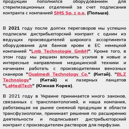
Аппараты для облучения крови
продукции пополнился оборудованием для
стерилизационных отделений за счет подписания
контракта с компанией
SMS Sp. z o.o.
(Польша)
.
Мобильный пункт забора крови
(Донорский автобус)
В
2021
году после долгих переговоров мы успешно
подписали дистрибьюторский контракт с одним из
ведущих производителей широкого ассортимента
оборудования для банков крови в ЕС немецкой
компанией
"
Lmb Technologie GmbH
"
. Кроме того, в
этом году мы решаем вложить усилия в новые и
интересные направления медицинской техники и
начинаем работать с производителями венозных
сканеров
"
Qualmedi Technology Co.
" (Китай)
,
"
BLZ
Technology
" (Китай)
и лазерных ланцетов
"
LaMediTech
" (Южная Корея)
.
В 2021 году в Украине принимается много законов,
связанных с трансплантологией, и наша компания,
работающая на рынке смежной продукции в области
трансфузиологии, принимает решения по расширению
деятельности и подписывает дистрибьюторский
контракт с производителем растворов для перфузии.