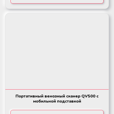
Мобильный пункт забора крови
Мобильный пункт забора крови
(Донорский автобус)
(Донорский автобус)
Портативный венозный сканер QV500 с
мобильной подставкой