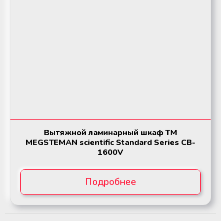
Аппараты для облучения крови
Аппараты для облучения крови
Мобильный пункт забора крови
Мобильный пункт забора крови
(Донорский автобус)
(Донорский автобус)
Вытяжной ламинарный шкаф ТМ
MEGSTEMAN scientific Standard Series CB-
1600V
Подробнее