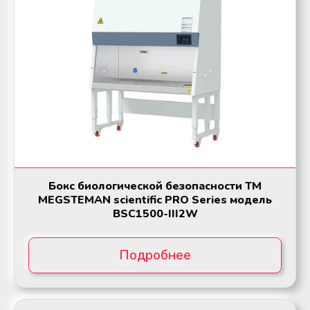
Аппараты для облучения крови
Аппараты для облучения крови
Мобильный пункт забора крови
Мобильный пункт забора крови
(Донорский автобус)
(Донорский автобус)
Бокс биологической безопасности ТМ
MEGSTEMAN scientific PRO Series модель
BSC1500-III2W
Подробнее