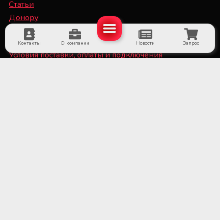
Статьи
Донору
Специалисту
Контакты
О компании
Новости
Запрос
Условия поставки, оплаты и подключения
оборудования
Политика конфиденциальности и файлы Cookie
■ Оборудование для субъектов системы крови и
больничных банков крови
■ Медицинское холодильное оборудование и
системы мониторинга температуры
■ Лабораторное оборудование и расходные
материалы
■ Оборудование для стерилизационных отделений
медицинских учреждений
■ Медицинское оборудование и расходные
материалы для трансплантации органов