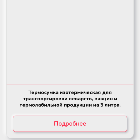
Аппараты для облучения крови
Аппараты для облучения крови
Мобильный пункт забора крови
Мобильный пункт забора крови
(Донорский автобус)
(Донорский автобус)
Термосумка изотермическая для
транспортировки лекарств, вакцин и
термолабильной продукции на 3 литра.
Подробнее