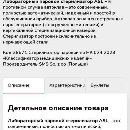
Лабораторный паровой стерилизатор ASL –
в
крови
Дополнительные материалы к
противном случае автоклав – это современный,
Рулоны и пакеты для
холодильному оборудованию
полностью автоматический, надежный и простой в
стерилизации
обслуживании прибор. Автоклав оснащен встроенным
Размораживатели плазмы крови и
парогенератором (с погруженными тенами) и
стволовых клеток
вертикальной стерилизационной камерой.
Стерилизатор построен исключительно из
ТермоСумки для транспортировки
нержавеющей стали.
компонентов крови
Код 38671 Стерилизатор паровой по НК 024:2023
«Классификатор медицинских изделий»
Устройства для стерильного
Производитель SMS Sp. z oo (Польша)
соединения полимерных
магистралей
Описание
Характеристики
Буклеты
Аппараты для донорского и
терапевтического плазмафереза
Детальное описание товара
Аппараты для автоматического
взятия крови
Лабораторный паровой стерилизатор ASL
- это
современный, полностью автоматический,