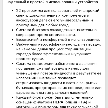
Аппараты для облучения крови
надежный и простой в использовании устройство.
22 программы для пользователей и широкий
Мобильный пункт забора крови
спектр дополнительных компонентов и
(Донорский автобус)
аксессуаров делают его универсальным и
пригодным для любых нужд.
Система быстрого охлаждения значительно
сокращает время стерилизации.
Безопасный и комфортный в использовании.
Вакуумный насос эффективно удаляет воздух
из камеры, делая процесс стерилизации
гораздо более эффективным и улучшает
процесс сушки.
Система поддержки избыточного давления
поставляет сжатый воздух в камеру для
уменьшения потерь жидкости в результате ее
испарения. Она также позволяет
стерилизовать жидкости в плотно закрытых
бутылках, предотвращая их повреждение или
взрыва вследствие разности давлений.
Каждый блок может быть дополнительно
оснащен фильтром
HEPA
(опция +
FA
) и
матричным принтером для технологической