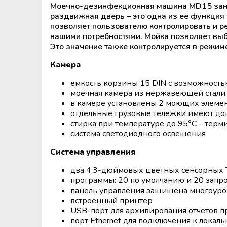
Моечно-дезинфекционная машина MD15 заним
крови
Дополнительные материалы к
раздвижная дверь – это одна из ее функция 
Рулоны и пакеты для
холодильному оборудованию
позволяет пользователю контролировать и р
стерилизации
Размораживатели плазмы крови и
вашими потребностями. Мойка позволяет вы
стволовых клеток
Это значение также контролируется в режиме
Камера
ТермоСумки для транспортировки
компонентов крови
емкость корзины 15 DIN с возможность
моечная камера из нержавеющей стали 
в камере установлены 2 моющих элемен
Устройства для стерильного
отдельные грузовые тележки имеют доп
соединения полимерных
стирка при температуре до 95°C – тер
магистралей
система светодиодного освещения
Система управления
Аппараты для донорского и
терапевтического плазмафереза
два 4,3-дюймовых цветных сенсорных T
программы: 20 по умолчанию и 20 зап
панель управления защищена многоуро
Аппараты для автоматического
встроенный принтер
взятия крови
USB-порт для архивирования отчетов 
порт Ethernet для подключения к локаль