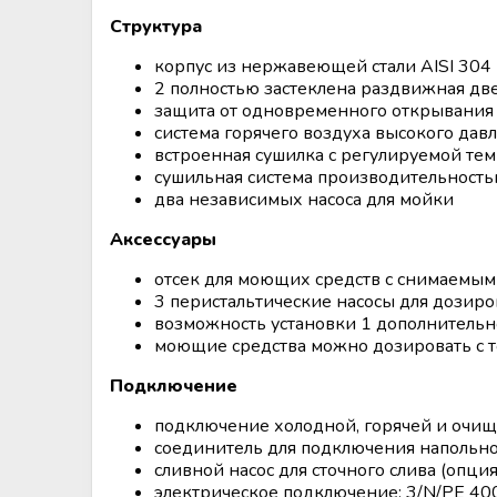
Аппараты для облучения крови
Структура
Мобильный пункт забора крови
корпус из нержавеющей стали AISI 304
(Донорский автобус)
2 полностью застеклена раздвижная две
защита от одновременного открывания о
система горячего воздуха высокого да
встроенная сушилка с регулируемой тем
сушильная система производительность
два независимых насоса для мойки
Аксессуары
отсек для моющих средств с снимаемым 
3 перистальтические насосы для дозир
возможность установки 1 дополнительно
моющие средства можно дозировать с то
Подключение
подключение холодной, горячей и очи
соединитель для подключения напольно
сливной насос для сточного слива (опция
электрическое подключение: 3/N/PE 400 