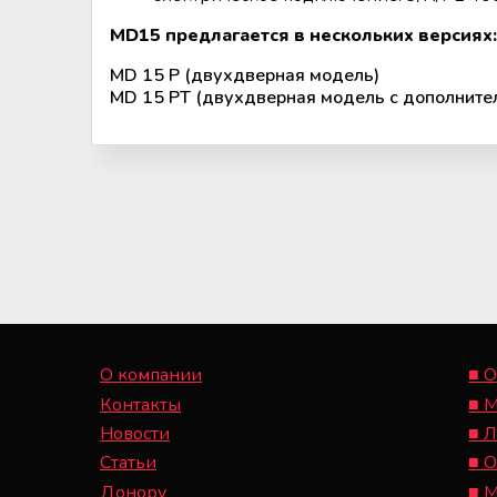
MD15 предлагается в нескольких версиях:
MD 15 P (двухдверная модель)
MD 15 PТ (двухдверная модель с дополните
О компании
■ О
Контакты
■ 
Новости
■ 
Статьи
■ 
Донору
■ 