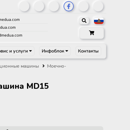
medua.com
dua.com
dmedua.com
вис и услуги
Инфоблок
Контакты
ционные машины
Моечно-
ашина MD15