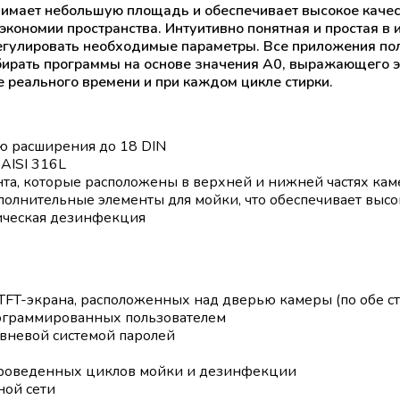
ает небольшую площадь и обеспечивает высокое качест
экономии пространства. Интуитивно понятная и простая в
егулировать необходимые параметры. Все приложения пол
бирать программы на основе значения А0, выражающего 
 реального времени и при каждом цикле стирки.
ю расширения до 18 DIN
AISI 316L
та, которые расположены в верхней и нижней частях кам
олнительные элементы для мойки, что обеспечивает высо
мическая дезинфекция
FT-экрана, расположенных над дверью камеры (по обе с
рограммированных пользователем
вневой системой паролей
проведенных циклов мойки и дезинфекции
ной сети