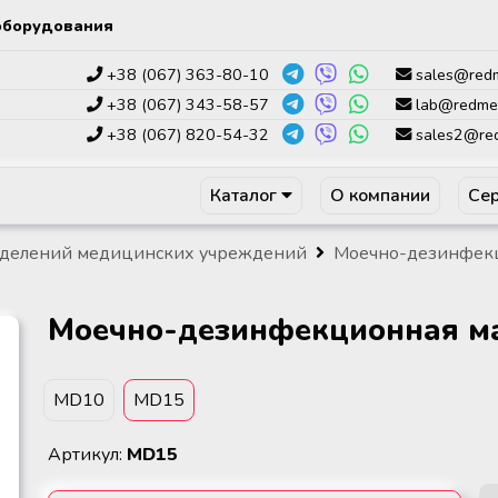
оборудования
+38 (067) 363-80-10
sales@red
+38 (067) 343-58-57
lab@redme
+38 (067) 820-54-32
sales2@re
Каталог
О компании
Сер
тделений медицинских учреждений
Моечно-дезинфек
Моечно-дезинфекционная м
MD10
MD15
Артикул:
MD15