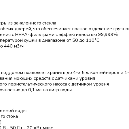
рь из закаленного стекла
беих дверей, что обеспечивает полное отделение грязной
вления с HEPA-фильтрами с эффективностью 99,999%
пературой сушки в диапазоне от 50 до 110°C
ю 440 м3/ч
поддоном позволяет хранить до 4-х 5 л. контейнеров и 1-
ования моющих средств с датчиками уровня
го перистальтического насоса с датчиком уровня
чностью до 0,1 мл на литр воды
щенной воды
го стока
)
В - 50 Гц - 20 кВт макс