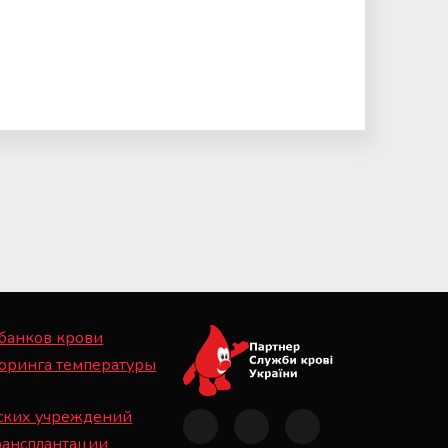
 банков крови
оринга температуры
ских учреждений
рансплантации