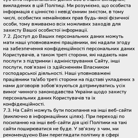
викладених в цій Політиці. Ми розуміємо, що особиста
інформація є цінністю і невід'ємним змістом, в тому
числі, особистих немайнових прав будь-якої фізичної
особи, тому вживаємо всіх можливих заходів для
захисту Вашої особистої інформації.
7.2. Доступ до Ваших персональних даних можуть
мати наші уповноважені працівники, які надали згоду
на забезпечення конфіденційності персональних даних
Користувачів, а також треті сторони, які надають нам
послуги з підтримки і адміністрування Сайту, інші
послуги, пов’язані із здійсненням Власником
господарської діяльності. Наші уповноважені
працівники та/або треті сторони на підставі укладених з
нами договорів зобов’язуються дотримуватись усіх
вимог чинного законодавства України щодо захисту
персональних даних Користувачів та їх
конфіденційності.
7.3. На Сайті можуть бути посилання на інші веб-сайти
(виключно в інформаційних цілях). При переході по
посиланню на інші веб-сайти дія цієї Політики на такі
сайти поширюватися не буде. У зв'язку з чим, ми
рекомендуємо Вам переглядати політику в сфері