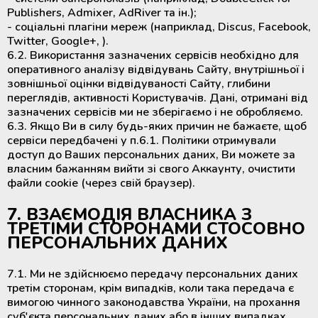
Publishers, Admixer, AdRiver та ін.);
- соціальні плагіни мереж (наприклад, Discus, Facebook,
Twitter, Google+, ).
6.2. Використання зазначених сервісів необхідно для
оперативного аналізу відвідувань Сайту, внутрішньої і
зовнішньої оцінки відвідуваності Сайту, глибини
переглядів, активності Користувачів. Дані, отримані від
зазначених сервісів ми не зберігаємо і не обробляємо.
6.3. Якщо Ви в силу будь-яких причин не бажаєте, щоб
сервіси передбачені у п.6.1. Політики отримували
доступ до Ваших персональних даних, Ви можете за
власним бажанням вийти зі свого Аккаунту, очистити
файли cookie (через свій браузер).
7. ВЗАЄМОДІЯ ВЛАСНИКА З
ТРЕТІМИ СТОРОНАМИ СТОСОВНО
ПЕРСОНАЛЬНИХ ДАНИХ
7.1. Ми не здійснюємо передачу персональних даних
третім сторонам, крім випадків, коли така передача є
вимогою чинного законодавства України, на прохання
суб'єкта персональних даних або в інших випадках,