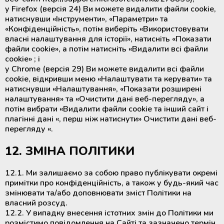
у Firefox (версія 24) Ви можете видалити файли cookie,
натиснувши «Інструменти», «Параметри» та
«Конфіденційність», потім виберіть «Використовувати
власні налаштування для історії», натисніть «Показати
файли cookie», а потім натисніть «Видалити всі файли
cookie» ; і
у Chrome (версія 29) Ви можете видалити всі файли
cookie, відкривши меню «Налаштувати та керувати» та
натиснувши «Налаштування», «Показати розширені
налаштування» та «Очистити дані веб-перегляду», а
потім вибрати «Видалити файли cookie та інший сайт і
плагінні дані «, перш ніж натиснути» Очистити дані веб-
перегляду «.
12. ЗМІНА ПОЛІТИКИ
12.1. Ми залишаємо за собою право публікувати окремі
примітки про конфіденційність, а також у будь-який час
змінювати та/або доповнювати зміст Політики на
власний розсуд.
12.2. У випадку внесення істотних змін до Політики ми
розмістимо повідомлення на Сайті та зазначено термін