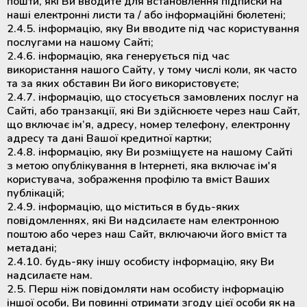
пошти, які Ви вводите для встановлення підписки на
наші електронні листи та / або інформаційні бюлетені;
2.4.5. інформацію, яку Ви вводите під час користування
послугами на нашому Сайті;
2.4.6. інформацію, яка генерується під час
використання нашого Сайту, у тому числі коли, як часто
та за яких обставин Ви його використовуєте;
2.4.7. інформацію, що стосується замовлених послуг на
Сайті, або транзакції, які Ви здійснюєте через наш Сайт,
що включає ім’я, адресу, номер телефону, електронну
адресу та дані Вашої кредитної картки;
2.4.8. інформацію, яку Ви розміщуєте на нашому Сайті
з метою опублікування в Інтернеті, яка включає ім'я
користувача, зображення профілю та вміст Ваших
публікацій;
2.4.9. інформацію, що міститься в будь-яких
повідомленнях, які Ви надсилаєте нам електронною
поштою або через наш Сайт, включаючи його вміст та
метадані;
2.4.10. будь-яку іншу особисту інформацію, яку Ви
надсилаєте нам.
2.5. Перш ніж повідомляти нам особисту інформацію
іншої особи, Ви повинні отримати згоду цієї особи як на