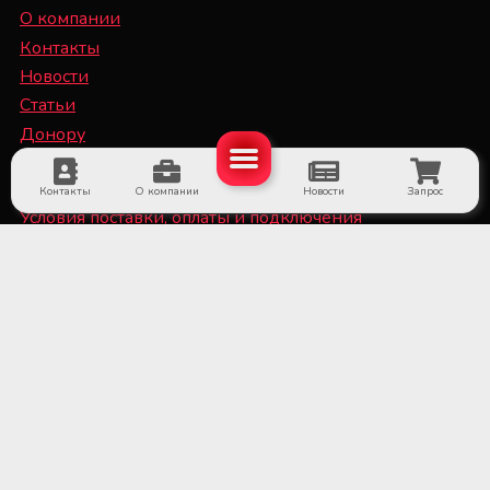
О компании
Контакты
Новости
Статьи
Донору
Специалисту
Контакты
О компании
Новости
Запрос
Условия поставки, оплаты и подключения
оборудования
Политика конфиденциальности и файлы Cookie
■ Оборудование для субъектов системы крови и
больничных банков крови
■ Медицинское холодильное оборудование и
системы мониторинга температуры
■ Лабораторное оборудование и расходные
материалы
■ Оборудование для стерилизационных отделений