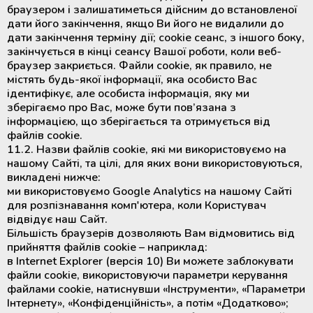
браузером і залишатиметься дійсним до встановленої
дати його закінчення, якщо Ви його не видалили до
дати закінчення терміну дії; cookie сеанс, з іншого боку,
закінчується в кінці сеансу Вашої роботи, коли веб-
браузер закриється. Файли cookie, як правило, не
містять будь-якої інформації, яка особисто Вас
ідентифікує, але особиста інформація, яку ми
зберігаємо про Вас, може бути пов’язана з
інформацією, що зберігається та отримується від
файлів cookie.
11.2. Назви файлів cookie, які ми використовуємо на
нашому Сайті, та цілі, для яких вони використовуються,
викладені нижче:
ми використовуємо Google Analytics на нашому Сайті
для розпізнавання комп'ютера, коли Користувач
відвідує наш Сайт.
Більшість браузерів дозволяють Вам відмовитись від
прийняття файлів cookie – наприклад:
в Internet Explorer (версія 10) Ви можете заблокувати
файли cookie, використовуючи параметри керування
файлами cookie, натиснувши «Інструменти», «Параметри
Інтернету», «Конфіденційність», а потім «Додатково»;