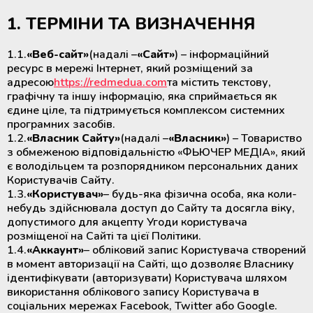
Вытяжные ламинарные шкафы
Лабораторные паровые
Экстракторы для разделения
стерилизаторы от 60 до 100 литров
1. ТЕРМІНИ ТА ВИЗНАЧЕННЯ
крови на компоненты
Лабораторные климатические
Медицинское оборудование и
Климатические камеры
камеры
расходные материалы для
лабораторные
Сушильные шкафы
1.1.
«Веб-сайт»
(надалі –
«Сайт»
) – інформаційний
трансплантации органов
Выжиматели (прокатыватели)
ресурс в мережі Інтернет, який розміщений за
трубок контейнеров для крови
Медицинские ТермоСумки и
адресою
https://redmedua.com
та містить текстову,
Инкубаторы СО2
Термосварочные аппараты
ТермоКонтейнеры
графічну та іншу інформацію, яка сприймається як
єдине ціле, та підтримується комплексом системних
Стенд для контроля за процессом
програмних засобів.
Анализаторы лабораторные и
Ультразвуковые очистители
лейкофильтрации крови
Медицинские аккумуляторы
1.2.
«Власник Сайту»
(надалі –
«Власник»
) – Товариство
медицинские
холода и тепла
з обмеженою відповідальністю «ФЬЮЧЕР МЕДІА», який
Мебель с нержавеющей сталі
є володільцем та розпорядником персональних даних
Центрифуги для банков крови
Користувачів Сайту.
Регистраторы температуры
1.3.
«Користувач»
– будь-яка фізична особа, яка коли-
(логгеры) для транспортировки
Системы очистки воды
Холодильники для хранения
небудь здійснювала доступ до Сайту та досягла віку,
термолабильных препаратов
крови и ее компонентов
допустимого для акцепту Угоди користувача
розміщеної на Сайті та цієї Політики.
Парогенераторы
Система круглосуточного
1.4.
«Аккаунт»
– обліковий запис Користувача створений
Шейкеры и инкубаторы для
мониторинга температуры
в момент авторизації на Сайті, що дозволяє Власнику
тромбоцитов
Индикаторы и тесты для
(Дистанционный температурный
ідентифікувати (авторизувати) Користувача шляхом
стерилизации и мониторинга
мониторинг)
використання облікового запису Користувача в
оборудования
соціальних мережах Facebook, Twitter або Google.
Быстрозамораживатели плазмы