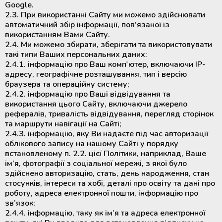
Аппараты для облучения крови
Google.
2.3. При використанні Сайту ми можемо здійснювати
автоматичний збір інформації, пов’язаної із
Мобильный пункт забора крови
використанням Вами Сайту.
(Донорский автобус)
2.4. Ми можемо збирати, зберігати та використовувати
такі типи Ваших персональних даних:
2.4.1. інформацію про Ваш комп'ютер, включаючи IP-
адресу, географічне розташування, тип і версію
браузера та операційну систему;
2.4.2. інформацію про Ваші відвідування та
використання цього Сайту, включаючи джерело
рефералів, тривалість відвідування, перегляд сторінок
та маршрути навігації на Сайті;
2.4.3. інформацію, яку Ви надаєте під час авторизації
облікового запису на нашому Сайті у порядку
встановленому п. 2.2. цієї Політики, наприклад, Ваше
ім’я, фотографії з соціальної мережі, з якої було
здійснено авторизацію, стать, день народження, стан
стосунків, інтереси та хобі, деталі про освіту та дані про
роботу, адреса електронної пошти, інформацію про
зв’язок;
2.4.4. інформацію, таку як ім’я та адреса електронної