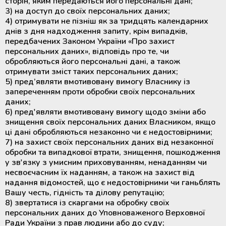
сторін, яким передаються його персональні дані;
3) на доступ до своїх персональних даних;
4) отримувати не пізніш як за тридцять календарних
днів з дня надходження запиту, крім випадків,
передбачених Законом України «Про захист
персональних даних», відповідь про те, чи
обробляються його персональні дані, а також
отримувати зміст таких персональних даних;
5) пред’являти вмотивовану вимогу Власнику із
запереченням проти обробки своїх персональних
даних;
6) пред'являти вмотивовану вимогу щодо зміни або
знищення своїх персональних даних Власником, якщо
ці дані обробляються незаконно чи є недостовірними;
7) на захист своїх персональних даних від незаконної
обробки та випадкової втрати, знищення, пошкодження
у зв'язку з умисним приховуванням, ненаданням чи
несвоєчасним їх наданням, а також на захист від
надання відомостей, що є недостовірними чи ганьблять
Вашу честь, гідність та ділову репутацію;
8) звертатися із скаргами на обробку своїх
персональних даних до Уповноваженого Верховної
Ради України з прав людини або до суду;