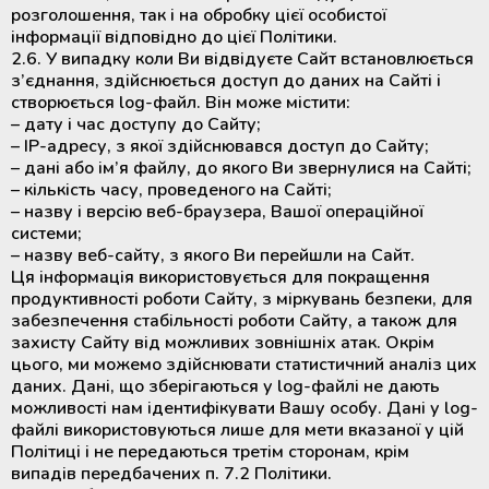
розголошення, так і на обробку цієї особистої
інформації відповідно до цієї Політики.
2.6. У випадку коли Ви відвідуєте Сайт встановлюється
з’єднання, здійснюється доступ до даних на Сайті і
створюється log-файл. Він може містити:
– дату і час доступу до Сайту;
– IP-адресу, з якої здійснювався доступ до Сайту;
– дані або ім’я файлу, до якого Ви звернулися на Сайті;
– кількість часу, проведеного на Сайті;
– назву і версію веб-браузера, Вашої операційної
системи;
– назву веб-сайту, з якого Ви перейшли на Сайт.
Ця інформація використовується для покращення
продуктивності роботи Сайту, з міркувань безпеки, для
забезпечення стабільності роботи Сайту, а також для
захисту Сайту від можливих зовнішніх атак. Окрім
цього, ми можемо здійснювати статистичний аналіз цих
даних. Дані, що зберігаються у log-файлі не дають
можливості нам ідентифікувати Вашу особу. Дані у log-
файлі використовуються лише для мети вказаної у цій
Політиці і не передаються третім сторонам, крім
випадів передбачених п. 7.2 Політики.