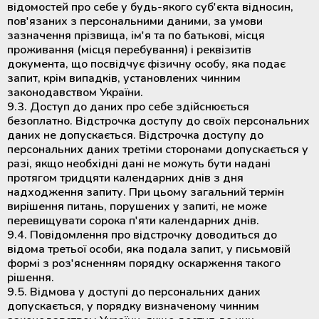
відомостей про себе у будь-якого суб'єкта відносин,
пов'язаних з персональними даними, за умови
зазначення прізвища, ім'я та по батькові, місця
проживання (місця перебування) і реквізитів
документа, що посвідчує фізичну особу, яка подає
запит, крім випадків, установлених чинним
законодавством України.
9.3. Доступ до даних про себе здійснюється
безоплатно. Відстрочка доступу до своїх персональних
даних не допускається. Відстрочка доступу до
персональних даних третіми сторонами допускається у
разі, якщо необхідні дані не можуть бути надані
протягом тридцяти календарних днів з дня
надходження запиту. При цьому загальний термін
вирішення питань, порушених у запиті, не може
перевищувати сорока п'яти календарних днів.
9.4. Повідомлення про відстрочку доводиться до
відома третьої особи, яка подала запит, у письмовій
формі з роз'ясненням порядку оскарження такого
рішення.
9.5. Відмова у доступі до персональних даних
допускається, у порядку визначеному чинним