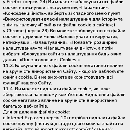
у Firefox (версія 24) Ви можете заблокувати всі файли
cookie, натиснувши «Інструменти», «Параметри»,
«Конфіденційність», виберіть зі спадного меню пункт
«Використовувати власні налаштування для історії» та
зніміть галочку «Прийняти файли cookie з сайтів»; і
у Chrome (версія 29) Ви можете заблокувати всі файли
cookie, відкривши меню «Налаштувати та керувати»,
натиснувши «Налаштування», «Показати розширені
налаштування» та «Налаштування вмісту», а потім
вибрати «Блокувати сайти з налаштування будь-яких
даних» «Під заголовком» Cookies «.
11.3. Блокування всіх файлів cookie негативно вплине
на зручність використання Сайту. Якщо Ви заблокуєте
файли cookie, Ви не зможете використовувати всі
функції нашого Сайту.
11.4. Ви можете видалити файли cookie, які вже
зберігаються на вашому комп'ютері. Видалення файлів
cookie негативно вплине на зручність використання
багатьох веб-сайтів.
Для видалення файлів cookie:
в Internet Explorer (версія 10) потрібно видалити файли
cookie вручну (інструкції щодо цього можна знайти на
веб-сайті http://support.microsoft.com/kb/278835);