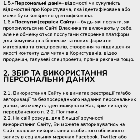
1.5.
«Персональні дані»
– відомості чи сукупність
крови
Дополнительные материалы к
відомостей про Користувача, яка ідентифікована або
Рулоны и пакеты для
холодильному оборудованию
може бути конкретно ідентифікована.
стерилизации
Размораживатели плазмы крови и
1.6.
«Послуги»
(
сервіси Сайту
) – будь-які послуги, які
стволовых клеток
пропонуються на Сайті Власника та включають у себе,
але не обмежуються послугами створення платформ
для комунікації з бізнесом та нових форматів
ТермоСумки для транспортировки
матеріалів та спецпроектів, створення та підвищення
компонентов крови
якості контенту для читачів Користувачів, відео
продакшн, галузеві спецпроекти, пряма реклама тощо.
Устройства для стерильного
2. ЗБІР ТА ВИКОРИСТАННЯ
соединения полимерных
ПЕРСОНАЛЬНИ ДАНИХ
магистралей
2.1. Використання Сайту не вимагає реєстрації та/або
Аппараты для донорского и
авторизації та безпосереднього надання персональних
терапевтического плазмафереза
даних, які можуть ідентифікувати Вас, крім випадку
передбаченого п. 2.2. Політики.
Аппараты для автоматического
2.2. На свій розсуд, для більшої зручності
взятия крови
використання Сайту, Ви можете авторизуватись на
Сайті шляхом використання особистого облікового
запису в соціальних мережах Facebook, Twitter або