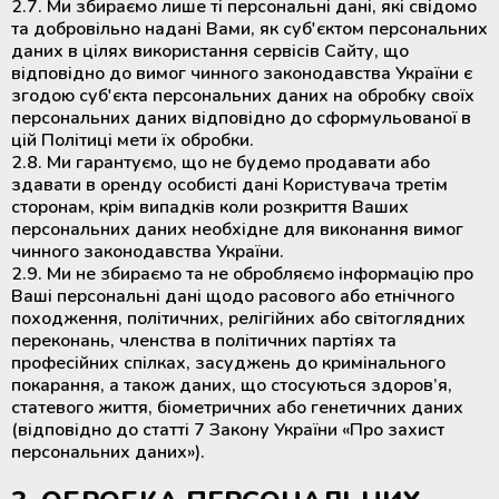
2.7. Ми збираємо лише ті персональні дані, які свідомо
та добровільно надані Вами, як суб'єктом персональних
даних в цілях використання сервісів Сайту, що
відповідно до вимог чинного законодавства України є
згодою суб'єкта персональних даних на обробку своїх
персональних даних відповідно до сформульованої в
цій Політиці мети їх обробки.
2.8. Ми гарантуємо, що не будемо продавати або
здавати в оренду особисті дані Користувача третім
сторонам, крім випадків коли розкриття Ваших
персональних даних необхідне для виконання вимог
чинного законодавства України.
2.9. Ми не збираємо та не обробляємо інформацію про
Ваші персональні дані щодо расового або етнічного
походження, політичних, релігійних або світоглядних
переконань, членства в політичних партіях та
професійних спілках, засуджень до кримінального
покарання, а також даних, що стосуються здоров’я,
статевого життя, біометричних або генетичних даних
(відповідно до статті 7 Закону України «Про захист
персональних даних»).