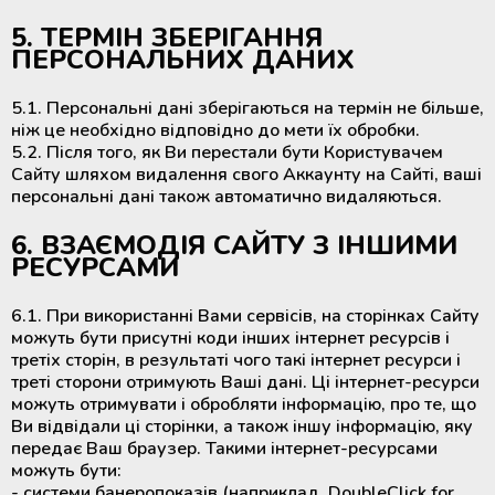
5. ТЕРМІН ЗБЕРІГАННЯ
ПЕРСОНАЛЬНИХ ДАНИХ
5.1. Персональні дані зберігаються на термін не більше,
ніж це необхідно відповідно до мети їх обробки.
5.2. Після того, як Ви перестали бути Користувачем
Сайту шляхом видалення свого Аккаунту на Сайті, ваші
персональні дані також автоматично видаляються.
6. ВЗАЄМОДІЯ САЙТУ З ІНШИМИ
РЕСУРСАМИ
6.1. При використанні Вами сервісів, на сторінках Сайту
можуть бути присутні коди інших інтернет ресурсів і
третіх сторін, в результаті чого такі інтернет ресурси і
треті сторони отримують Ваші дані. Ці інтернет-ресурси
можуть отримувати і обробляти інформацію, про те, що
Ви відвідали ці сторінки, а також іншу інформацію, яку
передає Ваш браузер. Такими інтернет-ресурсами
можуть бути:
- системи банеропоказів (наприклад, DoubleClick for