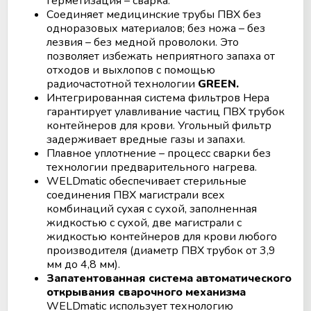
Герметизация – сварка.
Аппараты для облучения крови
Соединяет медицинские трубы ПВХ без
одноразовых материалов; без ножа – без
Мобильный пункт забора крови
лезвия – без медной проволоки. Это
(Донорский автобус)
позволяет избежать неприятного запаха от
отходов и выхлопов с помощью
радиочастотной технологии
GREEN.
Интегрированная система фильтров Hepa
гарантирует улавливание частиц ПВХ трубок
контейнеров для крови. Угольный фильтр
задерживает вредные газы и запахи.
Плавное уплотнение – процесс сварки без
технологии предварительного нагрева.
WELDmatic обеспечивает стерильные
соединения ПВХ магистрали всех
комбинаций сухая с сухой, заполненная
жидкостью с сухой, две магистрали с
жидкостью контейнеров для крови любого
производителя (диаметр ПВХ трубок от 3,9
мм до 4,8 мм).
Запатентованная система автоматического
открывания сварочного механизма
WELDmatic использует технологию