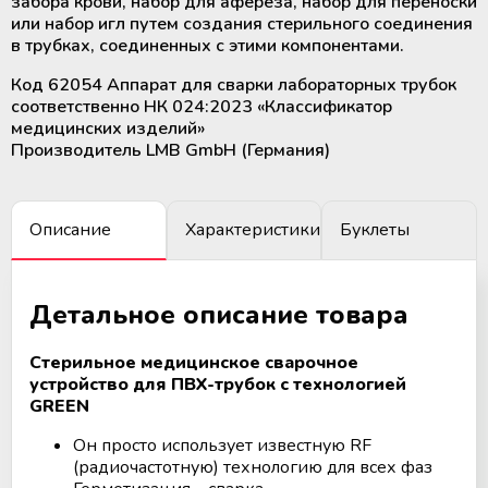
забора крови, набор для афереза, набор для переноски
крови
Дополнительные материалы к
или набор игл путем создания стерильного соединения
Рулоны и пакеты для
холодильному оборудованию
в трубках, соединенных с этими компонентами.
стерилизации
Размораживатели плазмы крови и
Код 62054 Аппарат для сварки лабораторных трубок
стволовых клеток
соответственно НК 024:2023 «Классификатор
медицинских изделий»
Производитель LMB GmbH (Германия)
ТермоСумки для транспортировки
компонентов крови
Описание
Характеристики
Буклеты
Устройства для стерильного
соединения полимерных
магистралей
Детальное описание товара
Аппараты для донорского и
терапевтического плазмафереза
Стерильное медицинское сварочное
устройство для ПВХ-трубок с технологией
GREEN
Аппараты для автоматического
взятия крови
Он просто использует известную RF
(радиочастотную) технологию для всех фаз