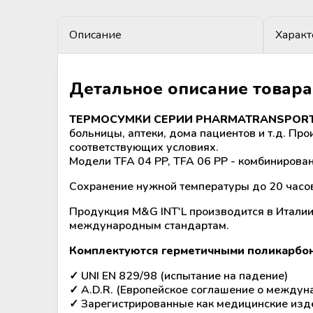
крови
Дополнительные материалы к
Рулоны и пакеты для
холодильному оборудованию
Описание
Характ
стерилизации
Размораживатели плазмы крови и
стволовых клеток
Детальное описание товара
ТермоСумки для транспортировки
компонентов крови
ТЕРМОСУМКИ СЕРИИ PHARMATRANSPORT
больницы, аптеки, дома пациентов и т.д. Про
соответствующих условиях.
Устройства для стерильного
Модели TFA 04 PP, TFA 06 PP - комбинирова
соединения полимерных
магистралей
Сохранение нужной температуры до 20 часо
Продукция M&G INT'L производится в Италии 
Аппараты для донорского и
международным стандартам.
терапевтического плазмафереза
Комплектуются герметичными поликарбон
Аппараты для автоматического
✓ UNI EN 829/98 (испытание на падение)
взятия крови
✓ A.D.R. (Европейское соглашение о междун
✓ Зарегистрированные как медицинские издел