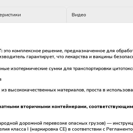
еристики
Видео
:
это комплексное решение, предназначенное для обработк
изводитель гарантирует, что лекарства и вакцины безопас
нные изотермические сумки для транспортировки цитотокс
в
из высококачественных материалов, проста в использова
атными вторичными контейнерами, соответствующими
ародной дорожной перевозке опасных грузов) — инструкц
ия класса I (маркировка CE) в соответствии с Регламент