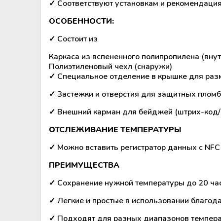
Аппараты для облучения крови
✓ Соответствуют установкам и рекомендаци
ОСОБЕННОСТИ:
Мобильный пункт забора крови
(Донорский автобус)
✓ Состоит из
Каркаса из вспененного полипропилена (внут
Полиэтиленовый чехл (снаружи)
✓ Специальное отделение в крышке для раз
✓ Застежки и отверстия для защитных пломб
✓ Внешний карман для бейджей (штрих-код/
ОТСЛЕЖИВАНИЕ ТЕМПЕРАТУРЫ
✓ Можно вставить регистратор данных с NFC 
ПРЕИМУЩЕСТВА
✓ Сохранение нужной температуры до 20 ча
✓ Легкие и простые в использовании благод
✓ Подходят для разных диапазонов темпер