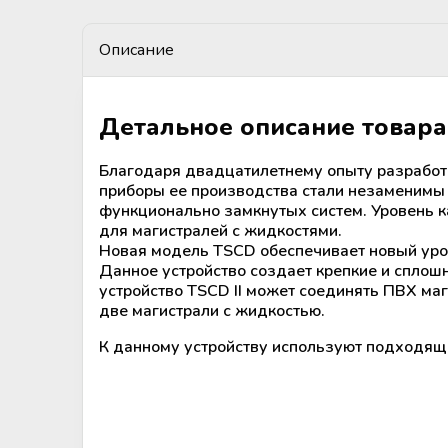
крови
Дополнительные материалы к
Рулоны и пакеты для
холодильному оборудованию
Описание
стерилизации
Размораживатели плазмы крови и
стволовых клеток
Детальное описание товара
ТермоСумки для транспортировки
компонентов крови
Благодаря двадцатилетнему опыту разработк
приборы ее производства стали незаменимы
функционально замкнутых систем. Уровень к
Устройства для стерильного
для магистралей с жидкостями.
соединения полимерных
Новая модель TSCD обеспечивает новый уров
магистралей
Данное устройство создает крепкие и сплош
устройство TSCD II может соединять ПВХ маг
Аппараты для донорского и
две магистрали с жидкостью.
терапевтического плазмафереза
К данному устройству используют подходящ
Аппараты для автоматического
взятия крови