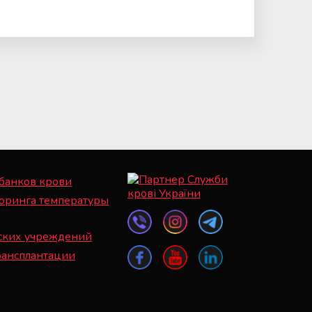
 банков крови
оринга температуры
ских учреждений
рансплантации