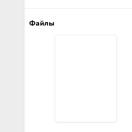
Аппараты для облучения крови
Мобильный пункт забора крови
Файлы
(Донорский автобус)