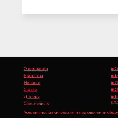
О компании
■ О
Контакты
■ 
Новости
■ 
Статьи
■ 
Донору
■ 
ор
Специалисту
Условия поставки, оплаты и подключения обо