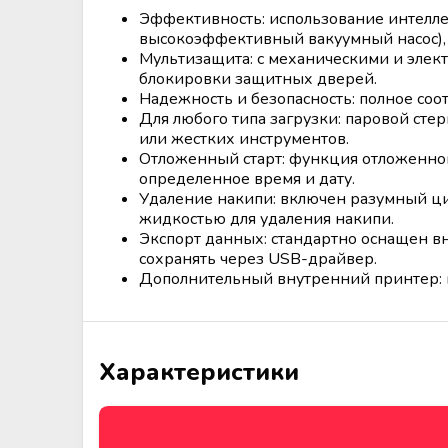
Аппараты для облучения крови
Эффективность: использование интелле
высокоэффективный вакуумный насос),
Мобильный пункт забора крови
Мультизащита: с механическими и элек
(Донорский автобус)
блокировки защитных дверей.
Надежность и безопасность: полное соо
Для любого типа загрузки: паровой сте
или жестких инструментов.
Отложенный старт: функция отложенног
определенное время и дату.
Удаление накипи: включен разумный ци
жидкостью для удаления накипи.
Экспорт данных: стандартно оснащен вн
сохранять через USB-драйвер.
Дополнительный внутренний принтер: по
Характеристики