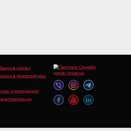
 банков крови
оринга температуры
ских учреждений
рансплантации