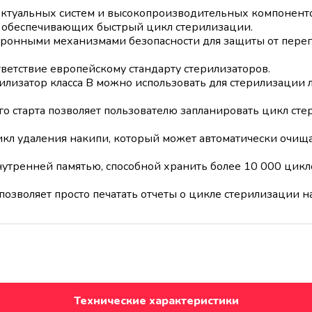
ктуальных систем и высокопроизводительных компонентов
 обеспечивающих быстрый цикл стерилизации.
тронными механизмами безопасности для защиты от перег
тветствие европейскому стандарту стерилизаторов.
рилизатор класса B можно использовать для стерилизации
о старта позволяет пользователю запланировать цикл сте
кл удаления накипи, который может автоматически очища
утренней памятью, способной хранить более 10 000 цикло
зволяет просто печатать отчеты о цикле стерилизации н
Технические характеристики