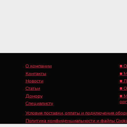
О компании
■ О
Контакты
■ 
Новости
■ 
Статьи
■ 
Донору
■ 
ор
Специалисту
Условия поставки, оплаты и подключения обо
Политика конфиденциальности и файлы Cooki