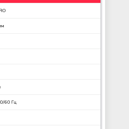
PRO
мм
м
0/60 Гц