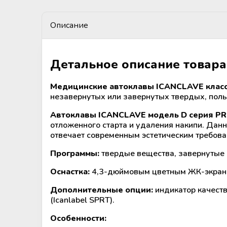
крови
Дополнительные материалы к
Рулоны и пакеты для
холодильному оборудованию
Описание
стерилизации
Размораживатели плазмы крови и
стволовых клеток
Детальное описание товара
ТермоСумки для транспортировки
компонентов крови
Медицинские автоклавы ICANCLAVE клас
незавернутых или завернутых твердых, полы
Устройства для стерильного
Автоклавы ICANCLAVE модель D серия P
соединения полимерных
отложенного старта и удаления накипи. Дан
магистралей
отвечает современным эстетическим требова
Программы:
твердые вещества, завернутые в
Аппараты для донорского и
терапевтического плазмафереза
Оснастка:
4,3-дюймовым цветным ЖК-экраном
Дополнительные опции:
индикатор качеств
Аппараты для автоматического
(Icanlabel SPRT).
взятия крови
Особенности: