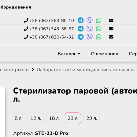
оборудования
+38 (067) 363-80-10
+38 (067) 343-58-57
+38 (067) 820-54-32
Каталог
О компании
Сер
е материалы
Лабораторные и медицинские автоклавы о
Стерилизатор паровой (авток
л.
8 л.
12 л.
18 л.
23 л.
29 л.
Артикул:
STE-23-D Pro