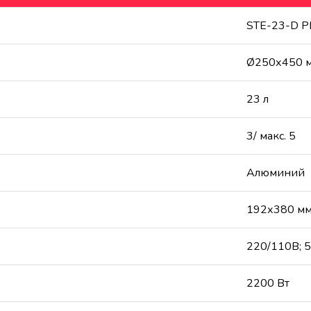
STE-23-D 
Ø250х450 
23 л
3/ макс. 5
Алюминий
192х380 м
220/110В; 5
2200 Вт