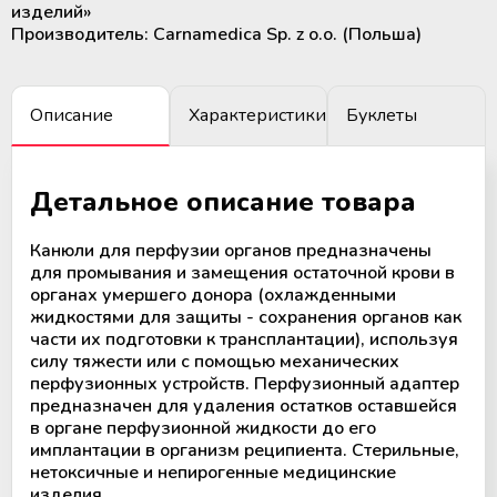
изделий»
крови
Дополнительные материалы к
Производитель: Carnamedica Sp. z o.o. (Польша)
Рулоны и пакеты для
холодильному оборудованию
стерилизации
Размораживатели плазмы крови и
стволовых клеток
Описание
Характеристики
Буклеты
ТермоСумки для транспортировки
компонентов крови
Детальное описание товара
Устройства для стерильного
Канюли для перфузии органов предназначены
соединения полимерных
для промывания и замещения остаточной крови в
магистралей
органах умершего донора (охлажденными
жидкостями для защиты - сохранения органов как
Аппараты для донорского и
части их подготовки к трансплантации), используя
терапевтического плазмафереза
силу тяжести или с помощью механических
перфузионных устройств. Перфузионный адаптер
предназначен для удаления остатков оставшейся
Аппараты для автоматического
в органе перфузионной жидкости до его
взятия крови
имплантации в организм реципиента. Стерильные,
нетоксичные и непирогенные медицинские
изделия.