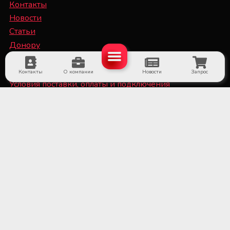
Контакты
Новости
Статьи
Донору
Специалисту
Контакты
О компании
Новости
Запрос
Условия поставки, оплаты и подключения
оборудования
Политика конфиденциальности и файлы Cookie
■ Оборудование для субъектов системы крови и
больничных банков крови
■ Медицинское холодильное оборудование и
системы мониторинга температуры
■ Лабораторное оборудование и расходные
материалы
■ Оборудование для стерилизационных отделений
медицинских учреждений
■ Медицинское оборудование и расходные