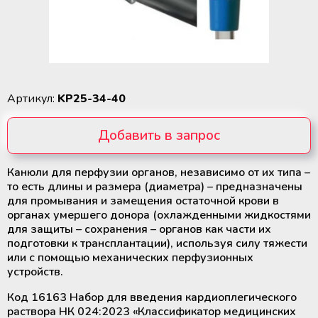
Вытяжные ламинарные шкафы
Лабораторные паровые
Экстракторы для разделения
стерилизаторы от 60 до 100 литров
крови на компоненты
Лабораторные климатические
Медицинское оборудование и
Климатические камеры
камеры
расходные материалы для
лабораторные
Сушильные шкафы
трансплантации органов
Выжиматели (прокатыватели)
трубок контейнеров для крови
Медицинские ТермоСумки и
Инкубаторы СО2
Термосварочные аппараты
ТермоКонтейнеры
Артикул:
KP25-34-40
Стенд для контроля за процессом
Анализаторы лабораторные и
Ультразвуковые очистители
Добавить в запрос
лейкофильтрации крови
Медицинские аккумуляторы
медицинские
холода и тепла
Мебель с нержавеющей сталі
Центрифуги для банков крови
Канюли для перфузии органов, независимо от их типа –
Убрать из запроса
Регистраторы температуры
то есть длины и размера (диаметра) – предназначены
(логгеры) для транспортировки
для промывания и замещения остаточной крови в
Системы очистки воды
Холодильники для хранения
термолабильных препаратов
органах умершего донора (охлажденными жидкостями
крови и ее компонентов
для защиты – сохранения – органов как части их
Парогенераторы
подготовки к трансплантации), используя силу тяжести
Система круглосуточного
или с помощью механических перфузионных
Шейкеры и инкубаторы для
мониторинга температуры
устройств.
тромбоцитов
Индикаторы и тесты для
(Дистанционный температурный
стерилизации и мониторинга
мониторинг)
Код 16163 Набор для введения кардиоплегического
оборудования
раствора НК 024:2023 «Классификатор медицинских
Быстрозамораживатели плазмы