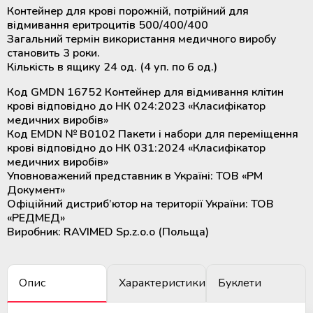
крові
Контейнер для крові порожній, потрійний для
Додаткові матеріали для
відмивання еритроцитів 500/400/400
холодильного обладнання
Загальний термін використання медичного виробу
Розморожувачі плазми крові та
становить 3 роки.
стовбурових клітин
Кількість в ящику 24 од. (4 уп. по 6 од.)
Код GMDN 16752 Контейнер для відмивання клітин
ТермоСумки для транспортування
крові відповідно до НК 024:2023 «Класифікатор
компонентів крові
медичних виробів»
Код EMDN № B0102 Пакети і набори для переміщення
крові відповідно до НК 031:2024 «Класифікатор
Пристрої для стерильного
медичних виробів»
з'єднання полімерних магістралей
Уповноважений представник в Україні: ТОВ «РМ
Документ»
Апарати для донорського та
Офіційний дистриб’ютор на території України: ТОВ
терапевтичного плазмаферезу
«РЕДМЕД»
Виробник: RAVIMED Sp.z.o.o (Польща)
Апарати для автоматичного
взяття крові
Опис
Характеристики
Буклети
Апарати для опромінення крові