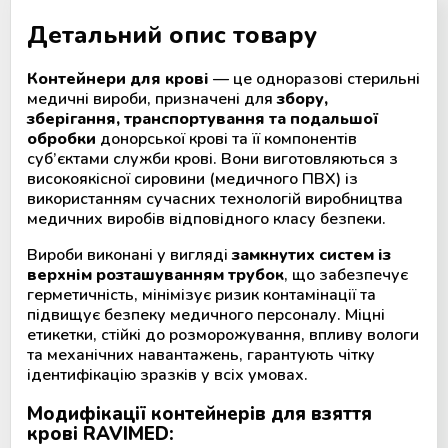
Детальний опис товару
Мобільний пункт забору крові
(Донорський автобус)
Контейнери для крові
— це одноразові стерильні
медичні вироби, призначені для
збору,
зберігання, транспортування та подальшої
обробки
донорської крові та її компонентів
суб’єктами служби крові. Вони виготовляються з
високоякісної сировини (медичного ПВХ) із
використанням сучасних технологій виробництва
медичних виробів відповідного класу безпеки.
Вироби виконані у вигляді
замкнутих систем із
верхнім розташуванням трубок
, що забезпечує
герметичність, мінімізує ризик контамінації та
підвищує безпеку медичного персоналу. Міцні
етикетки, стійкі до розморожування, впливу вологи
та механічних навантажень, гарантують чітку
ідентифікацію зразків у всіх умовах.
Модифікації контейнерів для взяття
крові RAVIMED: