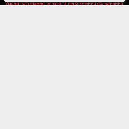
Умови постачання, оплати та підключення обладнання
Політика конфіденційності та файли Cookie
■ Обладнання для суб'єктів системи крові та
лікарняних банків крові
■ Медичне холодильне обладнання та системи
дистанційного температурного моніторингу
■ Лабораторне обладнання та витратні матеріали
■ Обладнання для стерилізаційних відділень
медичних установ
■ Медичне обладнання та витратні матеріали для
трансплантації органів