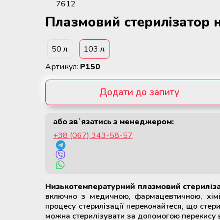
крові
Додаткові матеріали для
холодильного обладнання
Плазмовий стерилізатор н
Розморожувачі плазми крові та
стовбурових клітин
50 л.
103 л.
ТермоСумки для транспортування
Артикул:
P150
компонентів крові
Додати до запиту
Пристрої для стерильного
з'єднання полімерних магістралей
або звʼязатись з менеджером:
Видалити с запиту
+38 (067) 343-58-57
Апарати для донорського та
терапевтичного плазмаферезу
Апарати для автоматичного
взяття крові
Низькотемпературний плазмовий стериліз
включно з медичною, фармацевтичною, хім
процесу стерилізації переконайтеся, що стери
Апарати для опромінення крові
можна стерилізувати за допомогою перекису 