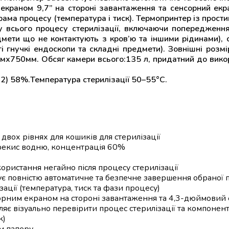
екраном 9,7” на стороні завантаження та сенсорний екр
рама процесу (температура і тиск). Термопринтер із прос
у всього процесу стерилізації, включаючи попередження
дмети що не контактують з кров’ю та іншими рідинами), 
гі гнучкі ендоскопи та складні предмети). Зовнішні р
750мм. Обсяг камери всього:135 л, придатний до викори
2) 58%.Температура стерилізації 50–55°C.
вох рівнях для кошиків для стерилізації
ерекис водню, концентрація 60%
ористання негайно після процесу стерилізації
 повністю автоматичне та безпечне завершення обраної п
ації (температура, тиск та фази процесу)
орним екраном на стороні завантаження та 4,3-дюймовий 
ляє візуально перевірити процес стерилізації та компоне
к)
м паперу