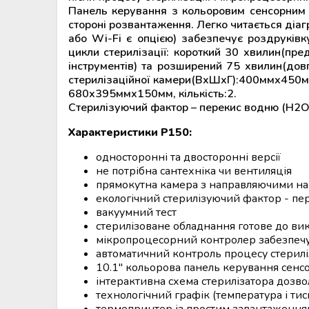
Панель керування з кольоровим сенсорним 
стороні розвантаження. Легко читається діаг
або Wi-Fi є опцією) забезпечує роздруківк
цикли стерилізації: короткий 30 хвилин(пре
інструментів) та розширений 75 хвилин(дов
стерилізаційної камери(ВхШхГ):400ммх450ммх
680х395ммх150мм, кількість:2.
Стерилізуючий фактор – перекис водню (H2O
Характеристики Р150:
односторонні та двосторонні версії
не потрібна сантехніка чи вентиляція
прямокутна камера з направляючими на д
екологічний стерилізуючий фактор - п
вакуумний тест
стерилізоване обладнання готове до вик
мікропроцесорний контролер забезпечує
автоматичний контроль процесу стериліз
10.1" кольорова панель керування сенс
інтерактивна схема стерилізатора дозво
технологічний графік (температура і тис
термопринтер із простим завантаження