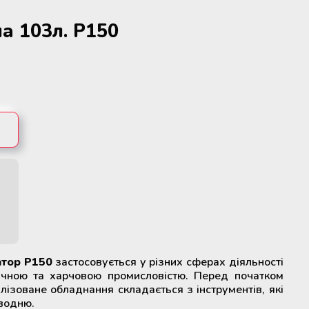
а 103л. P150
атор Р150
застосовується у різних сферах діяльності
ічною та харчовою промисловістю. Перед початком
лізоване обладнання складається з інструментів, які
водню.