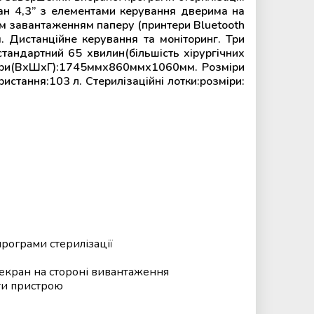
ан 4,3” з елементами керування дверима на
тим завантаженням паперу (принтери Bluetooth
. Дистанційне керування та моніторинг. Три
стандартний 65 хвилин(більшість хірургічних
озміри(ВхШхГ):1745ммх860ммх1060мм. Розміри
стання:103 л. Стерилізаційні лотки:розміри:
рограми стерилізації
екран на стороні вивантаження
нти пристрою