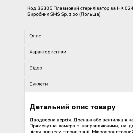
Код 36305 Плазмовий стерилізатор за НК 02
Мобільний пункт забору крові
Виробник SMS Sp. z oo (Польща)
(Донорський автобус)
Опис
Характеристики
Відео
Буклети
Детальний опис товару
Дводверна версія. Дренаж або вентиляція не 
Прямокутна камера з направляючими, на дво
після процесу стерилізації. Мікропроцесорн